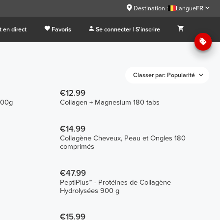
Destination :
Langue
FR
 en direct
Favoris
Se connecter | S'inscrire
Classer par: Popularité
€12.99
300g
Collagen + Magnesium 180 tabs
€14.99
Collagène Cheveux, Peau et Ongles 180
comprimés
€47.99
PeptiPlus™ - Protéines de Collagène
Hydrolysées 900 g
€15.99