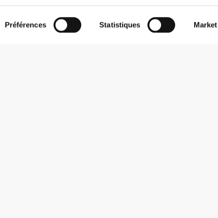
Préférences
Statistiques
Market
S'abonner à la Newsletter
Reçois des actualités et des promotions dans ta boîte mail.
S'abonner