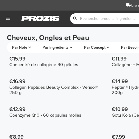
Livr
Cheveux, Ongles et Peau
Par Note
Par Ingrédients
Par Concept
Par Besoin
€15.99
€11.99
Concentré de collagène 90 gélules
Collagène + 
€16.99
€14.99
Collagen Peptides Beauty Complex - Verisol®
Peptan® Hydr
250 g
200g
€12.99
€10.99
Coenzyme Q10 - 60 capsules molles
Gotu Kola (Ce
€8.99
€7.99