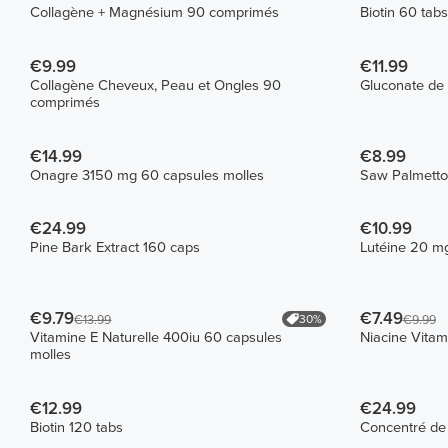
Collagène + Magnésium 90 comprimés
Biotin 60 tabs
€9.99
€11.99
Collagène Cheveux, Peau et Ongles 90
Gluconate de
comprimés
€14.99
€8.99
Onagre 3150 mg 60 capsules molles
Saw Palmetto
€24.99
€10.99
Pine Bark Extract 160 caps
Lutéine 20 mg
€9.79
€7.49
30%
€13.99
€9.99
Vitamine E Naturelle 400iu 60 capsules
Niacine Vita
molles
€12.99
€24.99
Biotin 120 tabs
Concentré de 