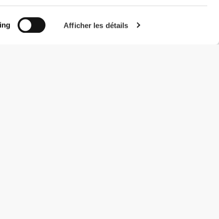
ing
Afficher les détails
#ExceedYourself
Modes de paiement