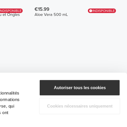
€15.99
INDISPONIBLE
INDISPONIBLE
u et Ongles
Aloe Vera 500 mL
Autoriser tous les cookies
ionnalités
formations
yse, qui
Cookies nécessaires uniquement
s ont