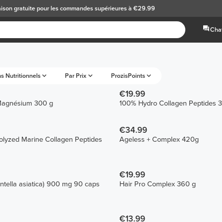
aison gratuite
pour les commandes supérieures à €29.99
Chat
s Nutritionnels
Par Prix
ProzisPoints
€19.99
Magnésium 300 g
100% Hydro Collagen Peptides 
€34.99
olyzed Marine Collagen Peptides
Ageless + Complex 420g
€19.99
ntella asiatica) 900 mg 90 caps
Hair Pro Complex 360 g
€13.99