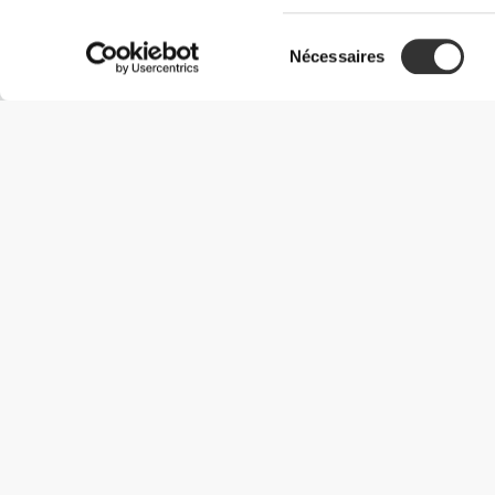
Sélection
Nécessaires
du
consentement
Informations utiles
Rejoignez notre équipe
Devient Partenaire
Termes & Conditions
Service Clients
Options de livraison