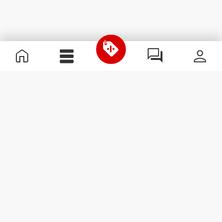
Informations utiles
Rejoignez notre équipe
Devient Partenaire
Termes & Conditions
Service Clients
S'abonner à la Newsletter
Reçois des actualités et des
promotions dans ta boîte
mail.
S'abonner
#ExceedYourself