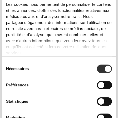
Les cookies nous permettent de personnaliser le contenu
et les annonces, d'offrir des fonctionnalités relatives aux
médias sociaux et d'analyser notre trafic. Nous
partageons également des informations sur l'utilisation de
notre site avec nos partenaires de médias sociaux, de
publicité et d'analyse, qui peuvent combiner celles-ci
€19.99
€8.99
avec d'autres informations que vous leur avez fournies
ou qu'ils ont collectées lors de votre utilisation de leurs
Thé Vert EGCG 600 mg 200
Gingembre 1500 mg 60
gélules
gélules
services.
Sélection
Nécessaires
du
consentement
Préférences
Statistiques
Marketing