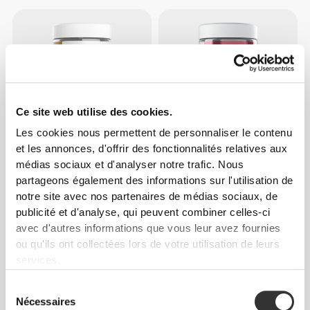
Ce site web utilise des cookies.
Les cookies nous permettent de personnaliser le contenu
et les annonces, d'offrir des fonctionnalités relatives aux
€9.99
€7.69
€13.99
45%
médias sociaux et d'analyser notre trafic. Nous
B Complex 90 tabs
Multi Women 18+ 60 tabs
partageons également des informations sur l'utilisation de
notre site avec nos partenaires de médias sociaux, de
publicité et d'analyse, qui peuvent combiner celles-ci
avec d'autres informations que vous leur avez fournies
ou qu'ils ont collectées lors de votre utilisation de leurs
services.
Sélection
Nécessaires
du