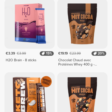
€3.39
€3.99
15%
€19.19
€23.99
20%
H2O Brain - 8 sticks
Chocolat Chaud avec
Protéines Whey 400 g -
Biscuit