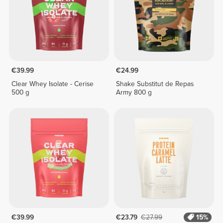
€39.99
€24.99
Clear Whey Isolate - Cerise
Shake Substitut de Repas
500 g
Army 800 g
€39.99
€23.79
€27.99
15%