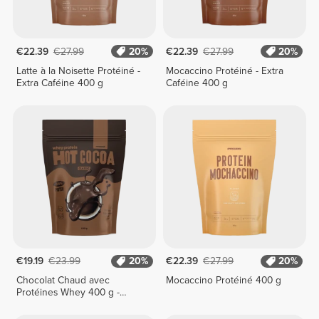
€22.39
€27.99
20%
€22.39
€27.99
20%
Latte à la Noisette Protéiné -
Mocaccino Protéiné - Extra
Extra Caféine 400 g
Caféine 400 g
€19.19
€23.99
20%
€22.39
€27.99
20%
Chocolat Chaud avec
Mocaccino Protéiné 400 g
Protéines Whey 400 g -
Classique