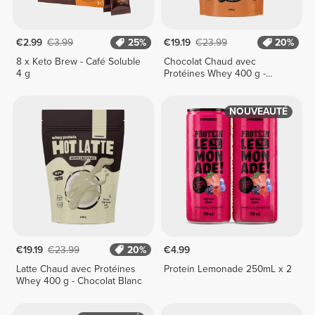
€2.99
€3.99
25%
€19.19
€23.99
20%
8 x Keto Brew - Café Soluble
Chocolat Chaud avec
4 g
Protéines Whey 400 g -
Noisette
NOUVEAUTÉ
€19.19
€23.99
20%
€4.99
Latte Chaud avec Protéines
Protein Lemonade 250mL x 2
Whey 400 g - Chocolat Blanc