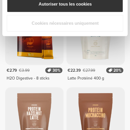
Autoriser tous les cookies
Cookies nécessaires uniquement
€2.79
€3.99
30%
€22.39
€27.99
20%
H2O Digestive - 8 sticks
Latte Protéiné 400 g