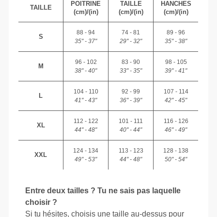
POITRINE
TAILLE
HANCHES
TAILLE
(cm)/(in)
(cm)/(in)
(cm)/(in)
88 - 94
74 - 81
89 - 96
S
35" - 37"
29" - 32"
35" - 38"
96 - 102
83 - 90
98 - 105
M
38" - 40"
33" - 35"
39" - 41"
104 - 110
92 - 99
107 - 114
L
41" - 43"
36" - 39"
42" - 45"
112 - 122
101 - 111
116 - 126
XL
44" - 48"
40" - 44"
46" - 49"
124 - 134
113 - 123
128 - 138
XXL
49" - 53"
44" - 48"
50" - 54"
Entre deux tailles ? Tu ne sais pas laquelle
choisir ?
Si tu hésites, choisis une taille au-dessus pour