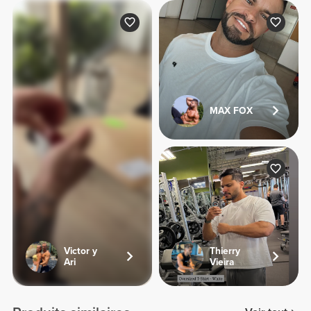
MAX FOX
Victor y
Thierry
Ari
Vieira