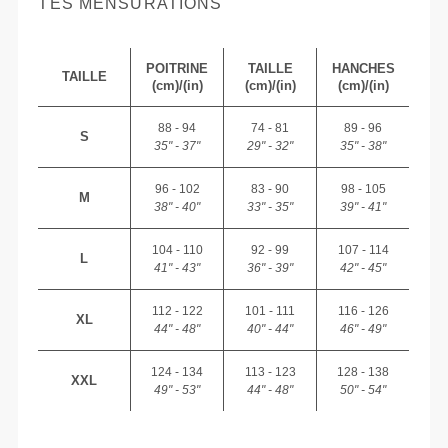
TES MENSURATIONS
POITRINE
TAILLE
HANCHES
TAILLE
(cm)/(in)
(cm)/(in)
(cm)/(in)
88 - 94
74 - 81
89 - 96
S
35" - 37"
29" - 32"
35" - 38"
96 - 102
83 - 90
98 - 105
M
38" - 40"
33" - 35"
39" - 41"
104 - 110
92 - 99
107 - 114
L
41" - 43"
36" - 39"
42" - 45"
112 - 122
101 - 111
116 - 126
XL
44" - 48"
40" - 44"
46" - 49"
124 - 134
113 - 123
128 - 138
XXL
49" - 53"
44" - 48"
50" - 54"