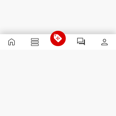
Informations utiles
Rejoignez notre équipe
Devient Partenaire
Termes & Conditions
Service Clients
S'abonner à la Newsletter
Reçois des actualités et des
promotions dans ta boîte
mail.
S'abonner