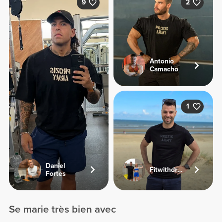
9
2
Antonio
Camacho
1
Daniel
Fitwithdriesandjolien
Fortes
Se marie très bien avec