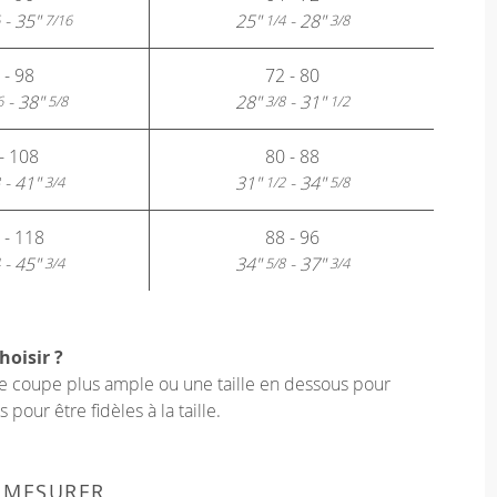
- 35"
25"
- 28"
7/16
1/4
3/8
 - 98
72 - 80
- 38"
28"
- 31"
6
5/8
3/8
1/2
- 108
80 - 88
- 41"
31"
- 34"
3/4
1/2
5/8
 - 118
88 - 96
- 45"
34"
- 37"
3/4
5/8
3/4
hoisir ?
une coupe plus ample ou une taille en dessous pour
our être fidèles à la taille.
 MESURER