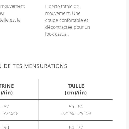
e mouvement
Liberté totale de
au
mouvement. Une
telle est la
coupe confortable et
décontractée pour un
look casual.
N DE TES MENSURATIONS
TRINE
TAILLE
)/(in)
(cm)/(in)
 - 82
56 - 64
- 32"
22"
- 25"
5/16
1/8
1/4
 - 90
64 - 72