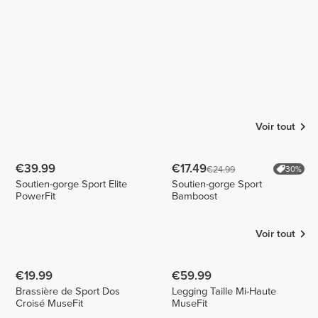
Voir tout
€39.99
€17.49
€24.99
30%
Soutien-gorge Sport Elite
Soutien-gorge Sport
PowerFit
Bamboost
Voir tout
€19.99
€59.99
Brassière de Sport Dos
Legging Taille Mi-Haute
Croisé MuseFit
MuseFit