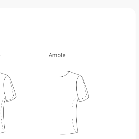
e
Ample