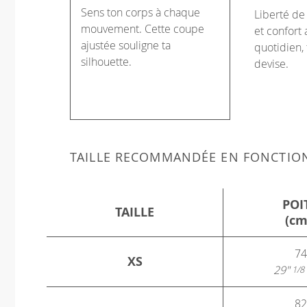
Sens ton corps à chaque
Liberté d
mouvement. Cette coupe
et confort 
ajustée souligne ta
quotidien, 
silhouette.
devise.
TAILLE RECOMMANDÉE EN FONCTIO
POI
TAILLE
(cm
74
XS
29"
1/8
82