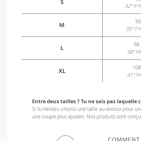
S
32"
5/16
90
M
35"
7/1
98 
L
38"
5/8
108
XL
41"
3/4
Entre deux tailles ? Tu ne sais pas laquelle c
Si tu hésites, choisis une taille au-dessus pour 
une coupe plus ajustée. Nos produits sont conçus p
COMMENT