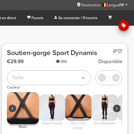
Destination :
Langue
FR
 en direct
Favoris
Se connecter | S'inscrire
Soutien-gorge Sport Dynamis
€29.99
Disponible
269
Taille
1
Couleur
 Violet Foncé 
 Gris Clair 
 Gris Asphalte 
 Bleu m
 Noir 
Chiné 