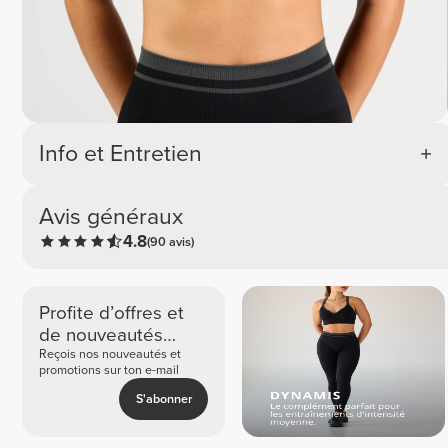
Info et Entretien
Avis généraux
4.8
(90 avis)
Profite d’offres et
de nouveautés
exclusives
Reçois nos nouveautés et
promotions sur ton e-mail
S'abonner