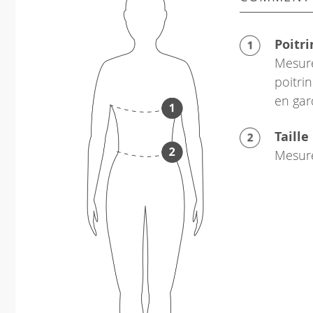
Poitri
Mesure
poitrin
en gar
Taille
Mesure