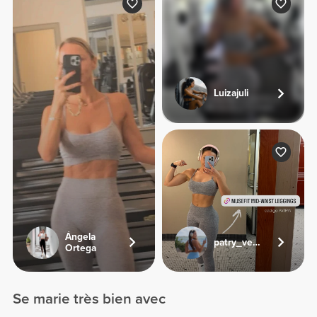
Luizajuli
Ángela
patry_veliz
Ortega
Se marie très bien avec