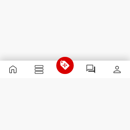
Informations utiles
Rejoignez notre équipe
Devient Partenaire
Termes & Conditions
Service Clients
S'abonner à la Newsletter
Reçois des actualités et des