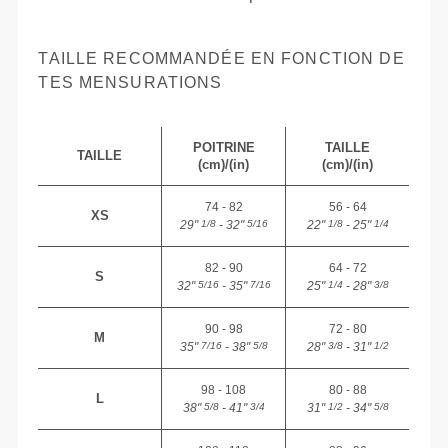
TAILLE RECOMMANDÉE EN FONCTION DE
TES MENSURATIONS
POITRINE
TAILLE
TAILLE
(cm)/(in)
(cm)/(in)
74 - 82
56 - 64
XS
29"
- 32"
22"
- 25"
1/8
5/16
1/8
1/4
82 - 90
64 - 72
S
32"
- 35"
25"
- 28"
5/16
7/16
1/4
3/8
90 - 98
72 - 80
M
35"
- 38"
28"
- 31"
7/16
5/8
3/8
1/2
98 - 108
80 - 88
L
38"
- 41"
31"
- 34"
5/8
3/4
1/2
5/8