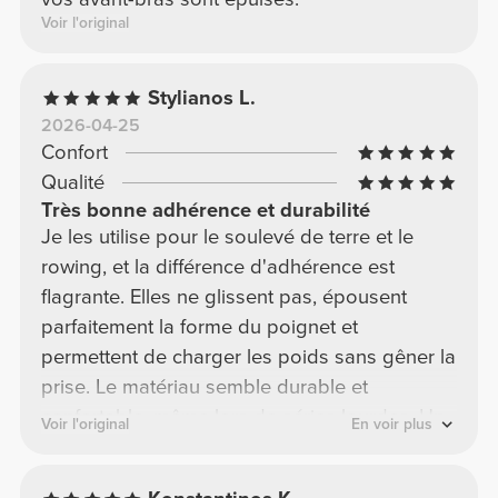
Voir l'original
Stylianos L.
2026-04-25
Confort
Qualité
Très bonne adhérence et durabilité
Je les utilise pour le soulevé de terre et le
rowing, et la différence d'adhérence est
flagrante. Elles ne glissent pas, épousent
parfaitement la forme du poignet et
permettent de charger les poids sans gêner la
prise. Le matériau semble durable et
confortable, même lors de séries lourdes. Un
Voir l'original
En voir plus
excellent choix pour quiconque recherche une
meilleure prise en main à l'entraînement.