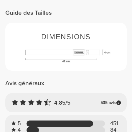
Guide des Tailles
DIMENSIONS
Avis généraux
4.85/5
535 avis
5
451
4
84