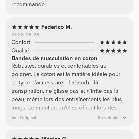
recommande
Federico M.
2026-06-26
Confort
Qualité
Bandes de musculation en coton
Robustes, durables et confortables au
poignet. Le coton est la matière idéale pour
ce type d'accessoire : il absorbe la
transpiration, ne glisse pas et n'irrite pas la
peau, même lors des entraînements les plus
longs. Le maintien qu'elles offrent lors des
mouvements intenses est réel et perceptible.
Voir l'original
En voir plus
En avoir deux paires est judicieux pour
toujours les avoir sous la main. Un petit