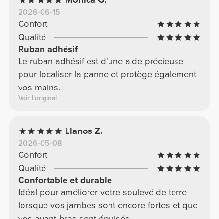
Mónica G.
investissement pour un grand gain à
2026-06-15
l'entraînement.
Confort
Qualité
Ruban adhésif
Le ruban adhésif est d'une aide précieuse
pour localiser la panne et protège également
vos mains.
Voir l'original
Llanos Z.
2026-05-08
Confort
Qualité
Confortable et durable
Idéal pour améliorer votre soulevé de terre
lorsque vos jambes sont encore fortes et que
vos avant-bras sont épuisés.