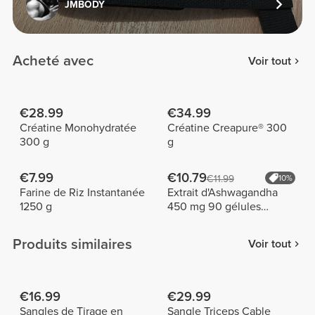
JMBODY
Acheté avec
Voir tout
€28.99
€34.99
Créatine Monohydratée
Créatine Creapure® 300
300 g
g
€7.99
€10.79
€11.99
10%
Farine de Riz Instantanée
Extrait d'Ashwagandha
1250 g
450 mg 90 gélules
végétariennes
Produits similaires
Voir tout
€16.99
€29.99
Sangles de Tirage en
Sangle Triceps Cable