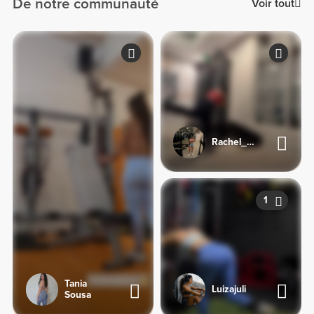
De notre communauté
Voir tout
Rachel_sj92
1
Tania
Luizajuli
Sousa