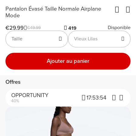
Pantalon Évasé Taille Normale Airplane
Mode
€29.99
Disponible
€49.99
419
Taille
Vieux Lilas
Ajouter au panier
Offres
OPPORTUNITY
17:
53:
54
40%