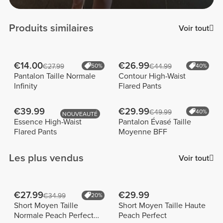
Produits similaires
Voir tout
€14.00
€26.99
€27.99
50%
€44.99
40%
Pantalon Taille Normale
Contour High-Waist
Infinity
Flared Pants
€39.99
€29.99
€49.99
40%
NOUVEAUTÉ
Essence High-Waist
Pantalon Évasé Taille
Flared Pants
Moyenne BFF
Les plus vendus
Voir tout
€27.99
€29.99
€34.99
20%
Short Moyen Taille
Short Moyen Taille Haute
Normale Peach Perfect
Peach Perfect