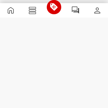
Informations utiles
Rejoignez notre équipe
Devient Partenaire
Termes & Conditions
Service Clients
S'abonner à la Newsletter
Reçois des actualités et des
promotions dans ta boîte
mail.
S'abonner
#ExceedYourself