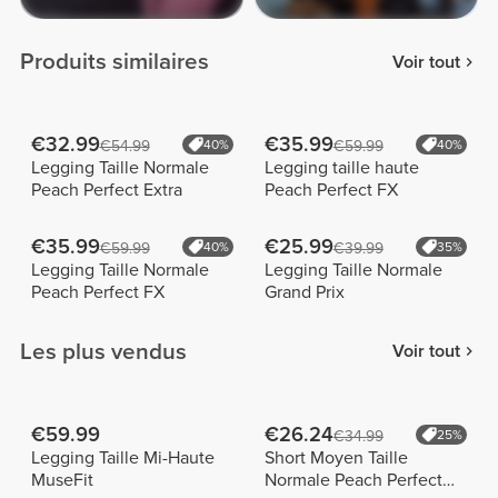
Produits similaires
Voir tout
€32.99
€35.99
€54.99
40%
€59.99
40%
Legging Taille Normale
Legging taille haute
Peach Perfect Extra
Peach Perfect FX
€35.99
€25.99
€59.99
40%
€39.99
35%
Legging Taille Normale
Legging Taille Normale
Peach Perfect FX
Grand Prix
Les plus vendus
Voir tout
€59.99
€26.24
€34.99
25%
Legging Taille Mi-Haute
Short Moyen Taille
MuseFit
Normale Peach Perfect