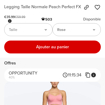
Legging Taille Normale Peach Perfect FX
€35.99
€59.99
Disponible
503
Taille
Rose
Ajouter au panier
Offres
OPPORTUNITY
11:
15:
34
40%