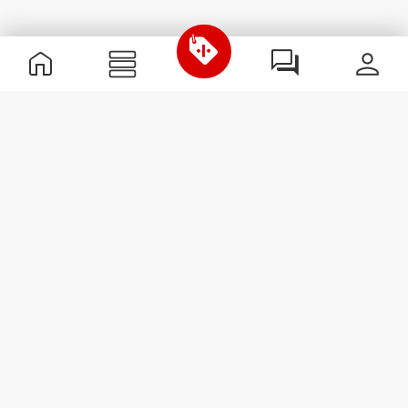
Informations utiles
Rejoignez notre équipe
Devient Partenaire
Termes & Conditions
Service Clients
S'abonner à la Newsletter
Reçois des actualités et des
promotions dans ta boîte
mail.
S'abonner
#ExceedYourself