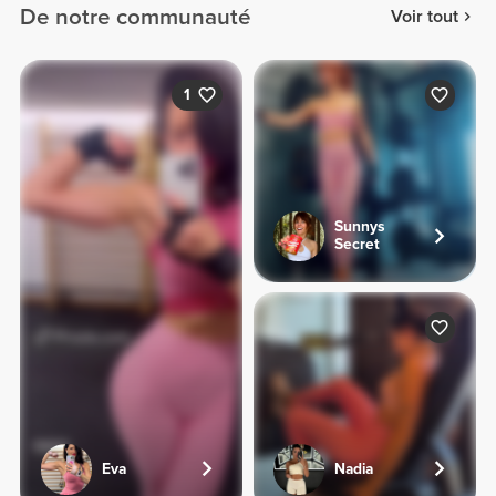
De notre communauté
Voir tout
1
Sunnys
Secret
Eva
Nadia