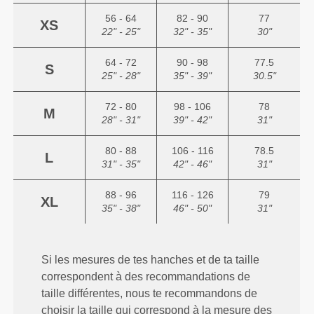
56 - 64
82 - 90
77
XS
22" - 25"
32" - 35"
30"
64 - 72
90 - 98
77.5
S
25" - 28"
35" - 39"
30.5"
72 - 80
98 - 106
78
M
28" - 31"
39" - 42"
31"
80 - 88
106 - 116
78.5
L
31" - 35"
42" - 46"
31"
88 - 96
116 - 126
79
XL
35" - 38"
46" - 50"
31"
Si les mesures de tes hanches et de ta taille
correspondent à des recommandations de
taille différentes, nous te recommandons de
choisir la taille qui correspond à la mesure des