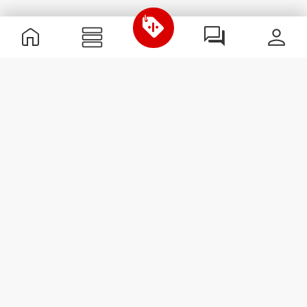
Informations utiles
Rejoignez notre équipe
Devient Partenaire
Termes & Conditions
Service Clients
S'abonner à la Newsletter
Reçois des actualités et des
promotions dans ta boîte
mail.
S'abonner
#ExceedYourself