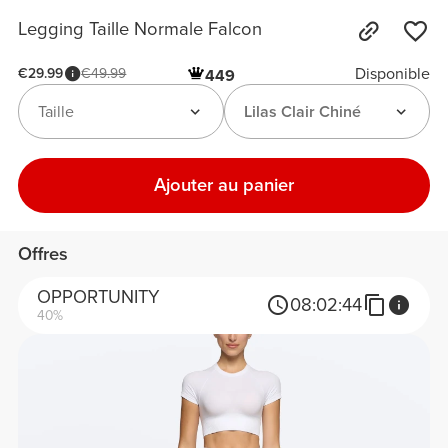
Legging Taille Normale Falcon
Disponible
€29.99
€49.99
449
Taille
Lilas Clair Chiné
Ajouter au panier
Offres
OPPORTUNITY
08:
02:
44
40%