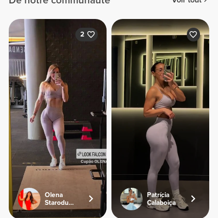
De notre communauté
Voir tout
2
Olena
Patrícia
Starodubets
Calaboiça