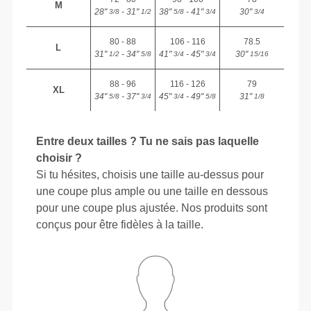
M
28"
- 31"
38"
- 41"
30"
3/8
1/2
5/8
3/4
3/4
80 - 88
106 - 116
78.5
L
31"
- 34"
41"
- 45"
30"
1/2
5/8
3/4
3/4
15/16
88 - 96
116 - 126
79
XL
34"
- 37"
45"
- 49"
31"
5/8
3/4
3/4
5/8
1/8
Entre deux tailles ? Tu ne sais pas laquelle
choisir ?
Si tu hésites, choisis une taille au-dessus pour
une coupe plus ample ou une taille en dessous
pour une coupe plus ajustée. Nos produits sont
conçus pour être fidèles à la taille.