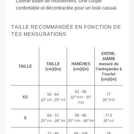
Liberté totale de mouvement. Une coupe
confortable et décontractée pour un look casual.
TAILLE RECOMMANDÉE EN FONCTION DE
TES MENSURATIONS
ENTRE-
JAMBE
TAILLE
HANCHES
mesuré de
TAILLE
(cm)/(in)
(cm)/(in)
l'entrejambe à
l'ourlet
(cm)/(in)
82 - 90
56 - 64
77
XS
32"
- 35"
5/16
22"
- 25"
30"
1/8
1/4
5/16
7/16
64 - 72
90 - 98
77.5
S
25"
- 28"
35"
- 38"
30"
1/4
3/8
7/16
5/8
1/2
72 - 80
98 - 106
78