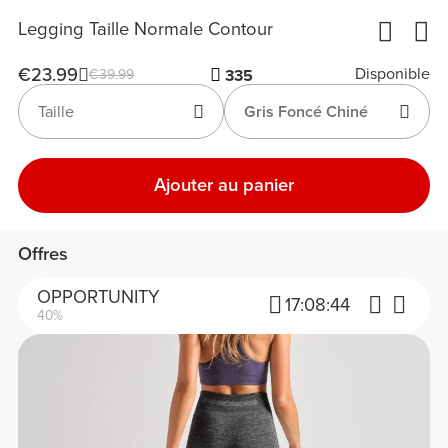
Legging Taille Normale Contour
€23.99
Disponible
€39.99
335
Taille
Gris Foncé Chiné
Ajouter au panier
Offres
OPPORTUNITY
17:
08:
44
40%