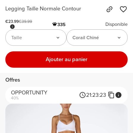
Legging Taille Normale Contour
€23.99
€39.99
Disponible
335
Taille
Corail Chiné
Ajouter au panier
Offres
OPPORTUNITY
21:
23:
23
40%