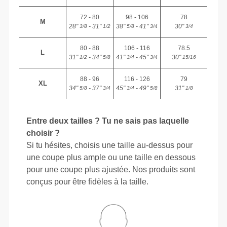
72 - 80
98 - 106
78
M
28"
- 31"
38"
- 41"
30"
3/8
1/2
5/8
3/4
3/4
80 - 88
106 - 116
78.5
L
31"
- 34"
41"
- 45"
30"
1/2
5/8
3/4
3/4
15/16
88 - 96
116 - 126
79
XL
34"
- 37"
45"
- 49"
31"
5/8
3/4
3/4
5/8
1/8
Entre deux tailles ? Tu ne sais pas laquelle
choisir ?
Si tu hésites, choisis une taille au-dessus pour
une coupe plus ample ou une taille en dessous
pour une coupe plus ajustée. Nos produits sont
conçus pour être fidèles à la taille.