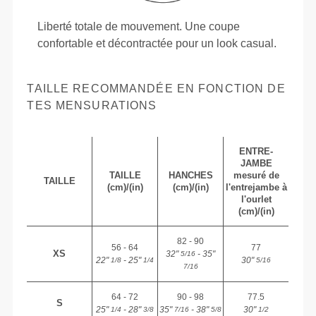
Liberté totale de mouvement. Une coupe
confortable et décontractée pour un look casual.
TAILLE RECOMMANDÉE EN FONCTION DE
TES MENSURATIONS
ENTRE-
JAMBE
TAILLE
HANCHES
mesuré de
TAILLE
(cm)/(in)
(cm)/(in)
l'entrejambe à
l'ourlet
(cm)/(in)
82 - 90
56 - 64
77
XS
32"
- 35"
5/16
22"
- 25"
30"
1/8
1/4
5/16
7/16
64 - 72
90 - 98
77.5
S
25"
- 28"
35"
- 38"
30"
1/4
3/8
7/16
5/8
1/2