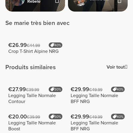
Rebelo
Se marie très bien avec
€26.99
€44.99
40%
Crop T-Shirt Alpine NRG
Produits similaires
Voir tout
€27.99
€29.99
€39.99
30%
€49.99
40%
Legging Taille Normale
Legging Taille Normale
Contour
BFF NRG
€20.00
€29.99
€39.99
50%
€49.99
40%
Legging Taille Normale
Legging Taille Normale
Boost
BFF NRG