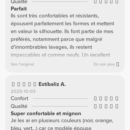
Qualité
Parfait
Ils sont très confortables et résistants,
épousent parfaitement les formes et mettent
en valeur la silhouette. Ils font partie de mes
préférés, notamment parce que malgré
d'innombrables lavages, ils restent
impeccables et comme neufs. Un excellent
rapport qualité-prix.
Voir l'original
En voir plus
Estíbaliz A.
2025-10-03
Confort
Qualité
Super confortable et mignon
Je les ai en plusieurs couleurs (noir, orange,
bleu, vert…) car ce modèle épouse