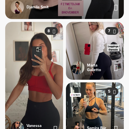
Djamila Smit
8
7
Marta
Galletto
5
Vanessa
Samira Bär