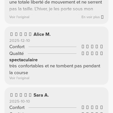
une totale liberté de mouvement et ne serrent
pas la taille. L'hiver, je les porte sous mon
jogging, même au travail, car en plus d'être
Voir l'original
En voir plus
confortables par temps froid, elles me
couvrent bien. Je les utilise depuis un an et
Alice M.
elles sont encore comme neuves. Il y a peut-
2025-12-10
être quelques petites marques sur les
Confort
hanches, mais c'est simplement le frottement
Qualité
du tissu sous le survêtement. Bref, elles sont
spectaculaire
vraiment top !
très confortables et ne tombent pas pendant
la course
Voir l'original
Sara A.
2025-10-10
Confort