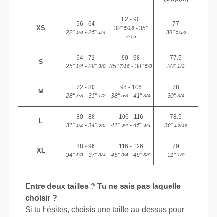
82 - 90
56 - 64
77
XS
32"
- 35"
5/16
22"
- 25"
30"
1/8
1/4
5/16
7/16
64 - 72
90 - 98
77.5
S
25"
- 28"
35"
- 38"
30"
1/4
3/8
7/16
5/8
1/2
72 - 80
98 - 106
78
M
28"
- 31"
38"
- 41"
30"
3/8
1/2
5/8
3/4
3/4
80 - 88
106 - 116
78.5
L
31"
- 34"
41"
- 45"
30"
1/2
5/8
3/4
3/4
15/16
88 - 96
116 - 126
79
XL
34"
- 37"
45"
- 49"
31"
5/8
3/4
3/4
5/8
1/8
Entre deux tailles ? Tu ne sais pas laquelle
choisir ?
Si tu hésites, choisis une taille au-dessus pour