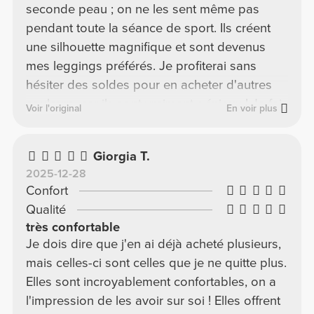
seconde peau ; on ne les sent même pas
pendant toute la séance de sport. Ils créent
une silhouette magnifique et sont devenus
mes leggings préférés. Je profiterai sans
hésiter des soldes pour en acheter d'autres
couleurs, car ils sont vraiment géniaux ! Je fais
Voir l'original
En voir plus
une taille 36 et la taille S me va parfaitement.
Giorgia T.
2025-12-28
Confort
Qualité
très confortable
Je dois dire que j'en ai déjà acheté plusieurs,
mais celles-ci sont celles que je ne quitte plus.
Elles sont incroyablement confortables, on a
l'impression de les avoir sur soi ! Elles offrent