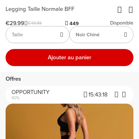
Legging Taille Normale BFF
€29.99
Disponible
€49.99
449
Taille
Noir Chiné
Ajouter au panier
Offres
OPPORTUNITY
15:
43:
18
40%