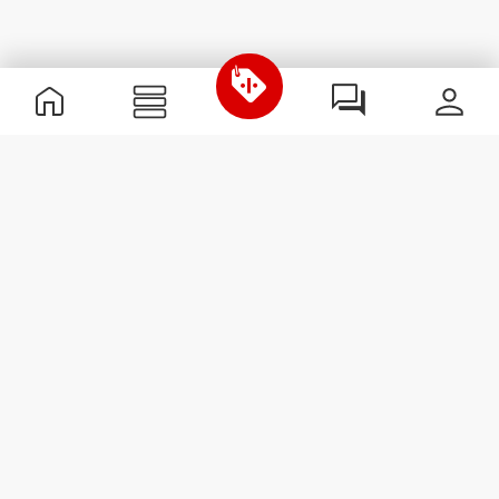
Informations utiles
Rejoignez notre équipe
Devient Partenaire
Termes & Conditions
Service Clients
S'abonner à la Newsletter
Reçois des actualités et des
promotions dans ta boîte
mail.
S'abonner
#ExceedYourself