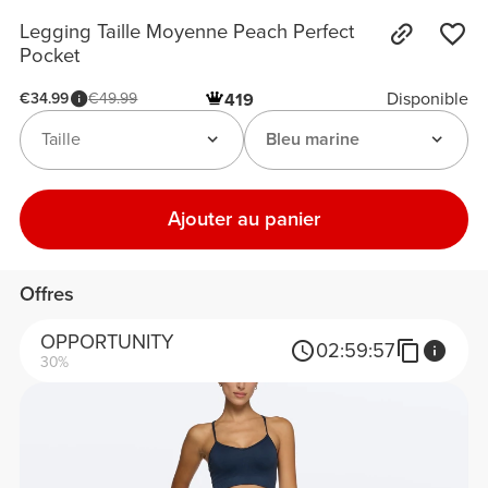
Legging Taille Moyenne Peach Perfect
Pocket
Disponible
€34.99
€49.99
419
Taille
Bleu marine
Ajouter au panier
Offres
OPPORTUNITY
02:
59:
57
30%