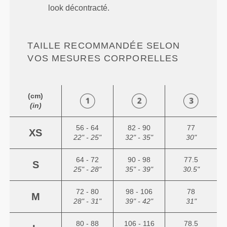
look décontracté.
TAILLE RECOMMANDÉE SELON
VOS MESURES CORPORELLES
(cm)
(in)
56 - 64
82 - 90
77
XS
22" - 25"
32" - 35"
30"
64 - 72
90 - 98
77.5
S
25" - 28"
35" - 39"
30.5"
72 - 80
98 - 106
78
M
28" - 31"
39" - 42"
31"
80 - 88
106 - 116
78.5