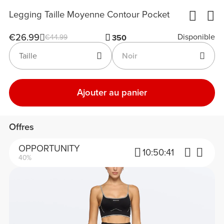
Legging Taille Moyenne Contour Pocket
€26.99
Disponible
€44.99
350
Taille
Noir
Ajouter au panier
Offres
OPPORTUNITY
10:
50:
41
40%