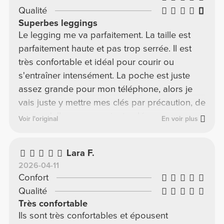
Qualité
Superbes leggings
Le legging me va parfaitement. La taille est
parfaitement haute et pas trop serrée. Il est
très confortable et idéal pour courir ou
s'entraîner intensément. La poche est juste
assez grande pour mon téléphone, alors je
vais juste y mettre mes clés par précaution, de
peur qu'elles ne me soient volées.
Voir l'original
En voir plus
Lara F.
2026-04-11
Confort
Qualité
Très confortable
Ils sont très confortables et épousent