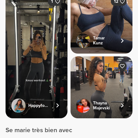
1
12
Tamar
Kunz
Thayna
Happyfoodies.pt
Majevski
Se marie très bien avec