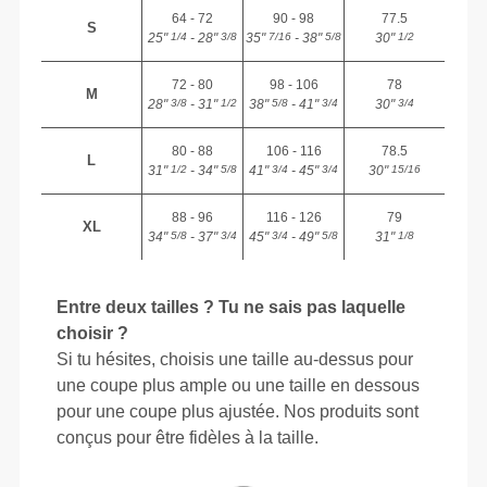
64 - 72
90 - 98
77.5
S
25"
- 28"
35"
- 38"
30"
1/4
3/8
7/16
5/8
1/2
72 - 80
98 - 106
78
M
28"
- 31"
38"
- 41"
30"
3/8
1/2
5/8
3/4
3/4
80 - 88
106 - 116
78.5
L
31"
- 34"
41"
- 45"
30"
1/2
5/8
3/4
3/4
15/16
88 - 96
116 - 126
79
XL
34"
- 37"
45"
- 49"
31"
5/8
3/4
3/4
5/8
1/8
Entre deux tailles ? Tu ne sais pas laquelle
choisir ?
Si tu hésites, choisis une taille au-dessus pour
une coupe plus ample ou une taille en dessous
pour une coupe plus ajustée. Nos produits sont
conçus pour être fidèles à la taille.