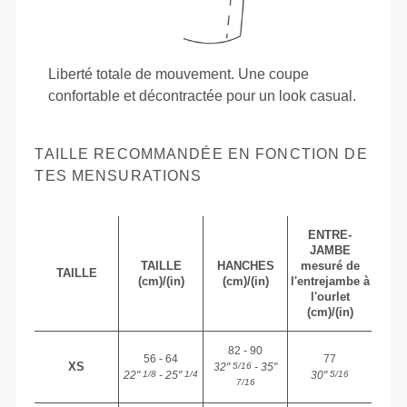
Liberté totale de mouvement. Une coupe
confortable et décontractée pour un look casual.
TAILLE RECOMMANDÉE EN FONCTION DE
TES MENSURATIONS
ENTRE-
JAMBE
TAILLE
HANCHES
mesuré de
TAILLE
(cm)/(in)
(cm)/(in)
l'entrejambe à
l'ourlet
(cm)/(in)
82 - 90
56 - 64
77
XS
32"
- 35"
5/16
22"
- 25"
30"
1/8
1/4
5/16
7/16