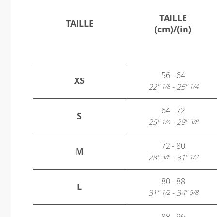
TAILLE
TAILLE
(cm)/(in)
56 - 64
XS
22"
- 25"
1/8
1/4
64 - 72
S
25"
- 28"
1/4
3/8
72 - 80
M
28"
- 31"
3/8
1/2
80 - 88
L
31"
- 34"
1/2
5/8
88 - 96