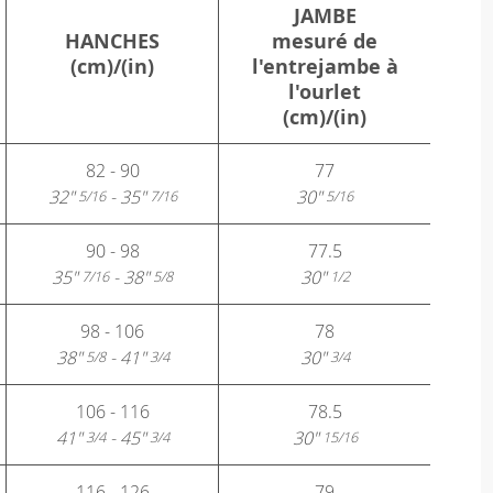
JAMBE
HANCHES
mesuré de
(cm)/(in)
l'entrejambe à
l'ourlet
(cm)/(in)
82 - 90
77
32"
- 35"
30"
5/16
7/16
5/16
90 - 98
77.5
35"
- 38"
30"
7/16
5/8
1/2
98 - 106
78
38"
- 41"
30"
5/8
3/4
3/4
106 - 116
78.5
41"
- 45"
30"
3/4
3/4
15/16
116 - 126
79