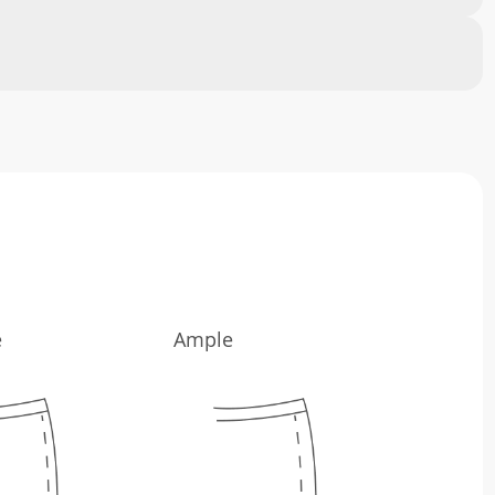
e
Ample