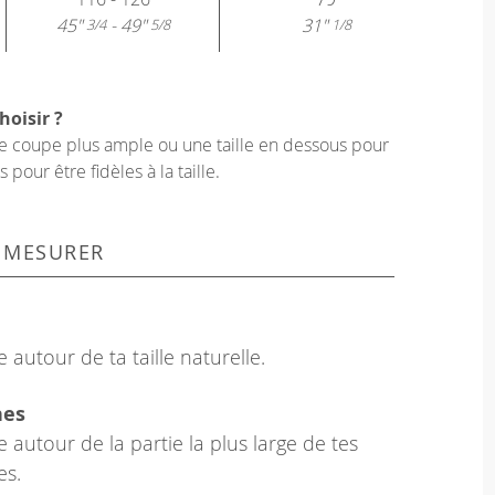
45"
- 49"
31"
3/4
5/8
1/8
hoisir ?
une coupe plus ample ou une taille en dessous pour
our être fidèles à la taille.
 MESURER
 autour de ta taille naturelle.
hes
 autour de la partie la plus large de tes
es.