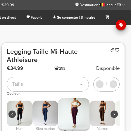
à €29.99
Destination :
Langue
FR
 en direct
Favoris
Se connecter | S'inscrire
Legging Taille Mi-Haute
Athleisure
€34.99
Disponible
293
Taille
1
Couleur
 Noir 
 Bleu marine 
 Marron 
 Gris Clair 