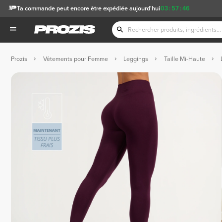
Ta commande peut encore être expédiée aujourd'hui
03
:
57
:
46
Prozis
Vêtements pour Femme
Leggings
Taille Mi-Haute