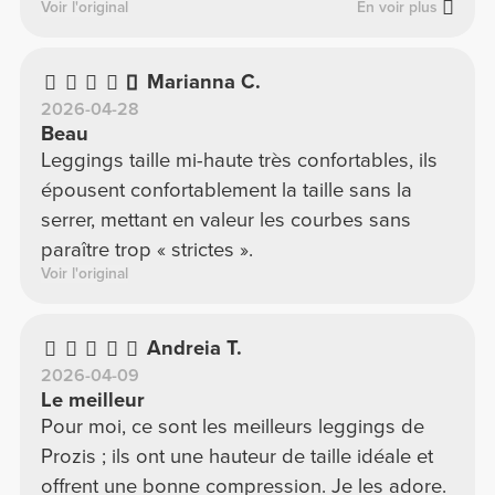
C'est un 10/10.
Voir l'original
En voir plus
Marianna C.
2026-04-28
Beau
Leggings taille mi-haute très confortables, ils
épousent confortablement la taille sans la
serrer, mettant en valeur les courbes sans
paraître trop « strictes ».
Voir l'original
Andreia T.
2026-04-09
Le meilleur
Pour moi, ce sont les meilleurs leggings de
Prozis ; ils ont une hauteur de taille idéale et
offrent une bonne compression. Je les adore.