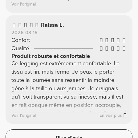
Voir l'original
Raissa L.
2026-03-16
Confort
Qualité
Produit robuste et confortable
Ce legging est extrêmement confortable. Le
tissu est fin, mais ferme. Je peux le porter
toute la journée sans ressentir la moindre
gêne à la taille ou aux jambes. Je craignais
qu'il soit transparent vu sa finesse, mais il est
en fait opaque même en position accroupie,
ce qui est encore plus génial ! J'ai enfin trouvé
Voir l'original
En voir plus
ce que je cherchais <3
Plus d'avis