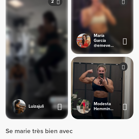
2
María
García
@emevegana
Modesta
Luizajuli
Hemmingsen
Se marie très bien avec