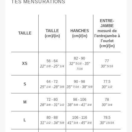
TES MENSURATIONS
ENTRE-
JAMBE
TAILLE
HANCHES
mesuré de
TAILLE
(cm)/(in)
(cm)/(in)
l'entrejambe à
l'ourlet
(cm)/(in)
82 - 90
56 - 64
77
XS
32"
- 35"
5/16
22"
- 25"
30"
1/8
1/4
5/16
7/16
64 - 72
90 - 98
77.5
S
25"
- 28"
35"
- 38"
30"
1/4
3/8
7/16
5/8
1/2
72 - 80
98 - 106
78
M
28"
- 31"
38"
- 41"
30"
3/8
1/2
5/8
3/4
3/4
80 - 88
106 - 116
78.5
L
31"
- 34"
41"
- 45"
30"
1/2
5/8
3/4
3/4
15/16