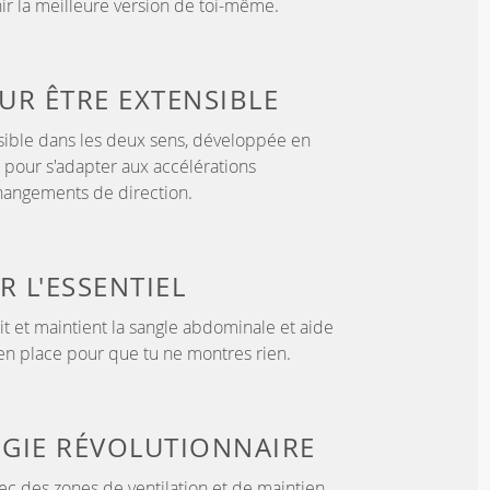
nir la meilleure version de toi-même.
OUR
ÊTRE EXTENSIBLE
sible dans les deux sens, développée en
 pour s'adapter aux accélérations
hangements de direction.
UR
L'ESSENTIEL
tit et maintient la sangle abdominale et aide
 en place pour que tu ne montres rien.
GIE
RÉVOLUTIONNAIRE
c des zones de ventilation et de maintien