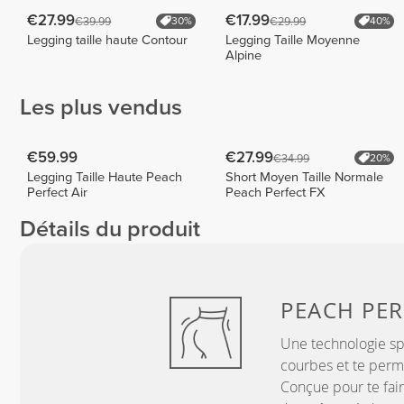
€27.99
€17.99
€39.99
€29.99
30%
40%
Legging taille haute Contour
Legging Taille Moyenne
Alpine
Les plus vendus
€59.99
€27.99
€34.99
20%
Legging Taille Haute Peach
Short Moyen Taille Normale
Perfect Air
Peach Perfect FX
Détails du produit
PEACH
PER
Une technologie sp
courbes et te perme
Conçue pour te fair