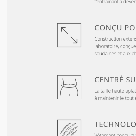
t'entraînant à deve
CONÇU P
Construction exten
laboratoire, conçue
soudaines et aux c
CENTRÉ S
La taille haute apla
à maintenir le tout
TECHNOLO
Vêtement conçu ave