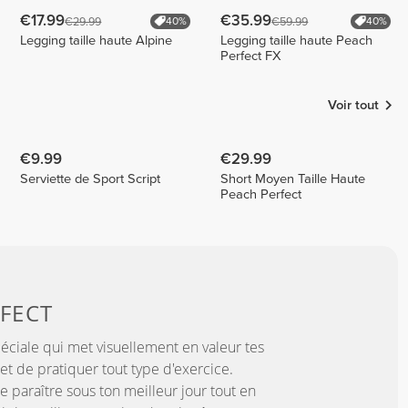
€17.99
€35.99
€29.99
€59.99
40%
40%
Legging taille haute Alpine
Legging taille haute Peach
Perfect FX
Voir tout
€9.99
€29.99
Serviette de Sport Script
Short Moyen Taille Haute
Peach Perfect
FECT
éciale qui met visuellement en valeur tes
t de pratiquer tout type d'exercice.
e paraître sous ton meilleur jour tout en