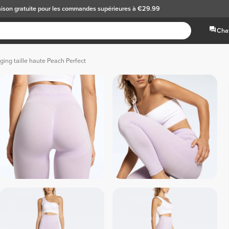
aison gratuite
pour les commandes supérieures à €29.99
Chat
ging taille haute Peach Perfect