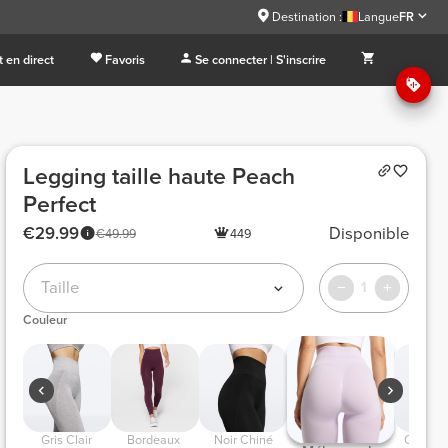
Destination :
Langue
FR
 en direct
Favoris
Se connecter | S'inscrire
Legging taille haute Peach
Perfect
€29.99
Disponible
€49.99
449
Taille
1
Couleur
 Gris Clair 
 Bordeaux  
 Noir Chiné 
 Corail 