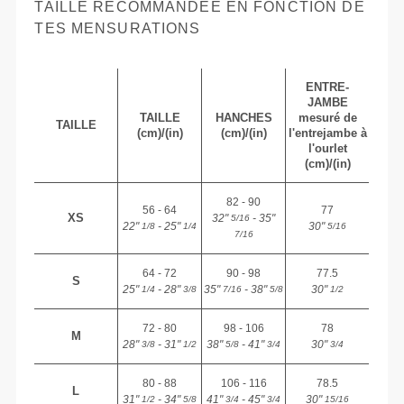
TAILLE RECOMMANDÉE EN FONCTION DE
TES MENSURATIONS
ENTRE-
JAMBE
TAILLE
HANCHES
mesuré de
TAILLE
(cm)/(in)
(cm)/(in)
l'entrejambe à
l'ourlet
(cm)/(in)
82 - 90
56 - 64
77
XS
32"
- 35"
5/16
22"
- 25"
30"
1/8
1/4
5/16
7/16
64 - 72
90 - 98
77.5
S
25"
- 28"
35"
- 38"
30"
1/4
3/8
7/16
5/8
1/2
72 - 80
98 - 106
78
M
28"
- 31"
38"
- 41"
30"
3/8
1/2
5/8
3/4
3/4
80 - 88
106 - 116
78.5
L
31"
- 34"
41"
- 45"
30"
1/2
5/8
3/4
3/4
15/16