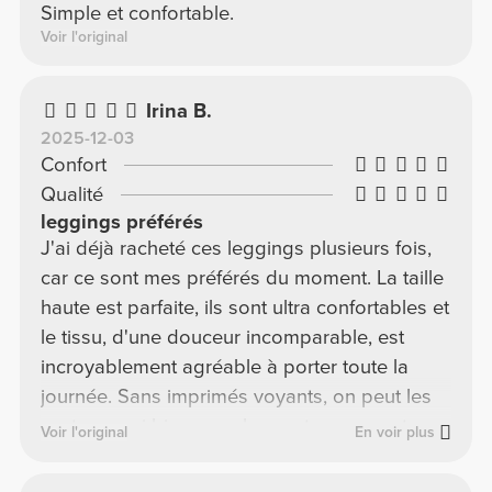
Simple et confortable.
Voir l'original
Irina B.
2025-12-03
Confort
Qualité
leggings préférés
J'ai déjà racheté ces leggings plusieurs fois,
car ce sont mes préférés du moment. La taille
haute est parfaite, ils sont ultra confortables et
le tissu, d'une douceur incomparable, est
incroyablement agréable à porter toute la
journée. Sans imprimés voyants, on peut les
porter aussi bien pour le sport que pour tous
Voir l'original
En voir plus
les jours. Pour moi, ce sont les leggings les
plus confortables et polyvalents que j'aie