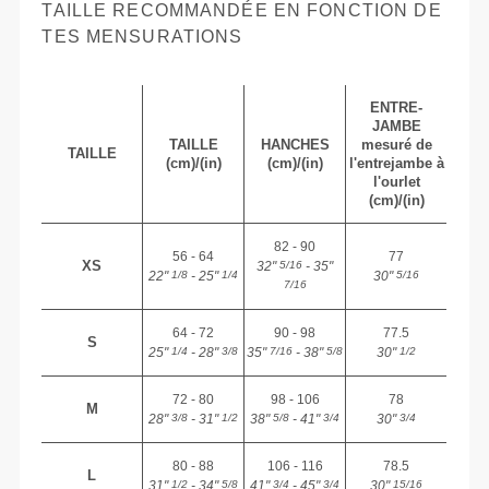
TAILLE RECOMMANDÉE EN FONCTION DE
TES MENSURATIONS
ENTRE-
JAMBE
TAILLE
HANCHES
mesuré de
TAILLE
(cm)/(in)
(cm)/(in)
l'entrejambe à
l'ourlet
(cm)/(in)
82 - 90
56 - 64
77
XS
32"
- 35"
5/16
22"
- 25"
30"
1/8
1/4
5/16
7/16
64 - 72
90 - 98
77.5
S
25"
- 28"
35"
- 38"
30"
1/4
3/8
7/16
5/8
1/2
72 - 80
98 - 106
78
M
28"
- 31"
38"
- 41"
30"
3/8
1/2
5/8
3/4
3/4
80 - 88
106 - 116
78.5
L
31"
- 34"
41"
- 45"
30"
1/2
5/8
3/4
3/4
15/16