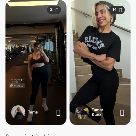
2
14
Tamar
Tams
Kunz