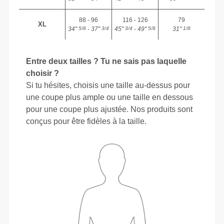
88 - 96
116 - 126
79
XL
34"
- 37"
45"
- 49"
31"
5/8
3/4
3/4
5/8
1/8
Entre deux tailles ? Tu ne sais pas laquelle
choisir ?
Si tu hésites, choisis une taille au-dessus pour
une coupe plus ample ou une taille en dessous
pour une coupe plus ajustée. Nos produits sont
conçus pour être fidèles à la taille.