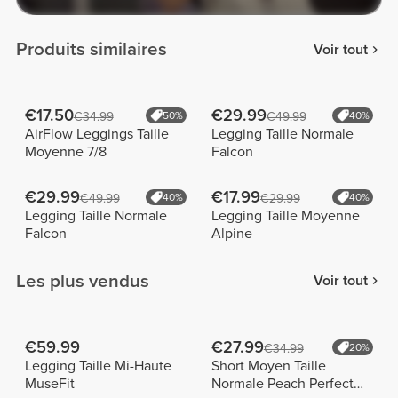
Produits similaires
Voir tout
€17.50
€29.99
€34.99
50%
€49.99
40%
AirFlow Leggings Taille
Legging Taille Normale
Moyenne 7/8
Falcon
€29.99
€17.99
€49.99
40%
€29.99
40%
Legging Taille Normale
Legging Taille Moyenne
Falcon
Alpine
Les plus vendus
Voir tout
€59.99
€27.99
€34.99
20%
Legging Taille Mi-Haute
Short Moyen Taille
MuseFit
Normale Peach Perfect