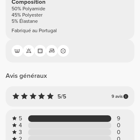
Composition
50% Polyamide
45% Polyester
5% Élastane
Fabriqué au Portugal
Avis généraux
5/5
9 avis
5
9
4
0
3
0
2
0