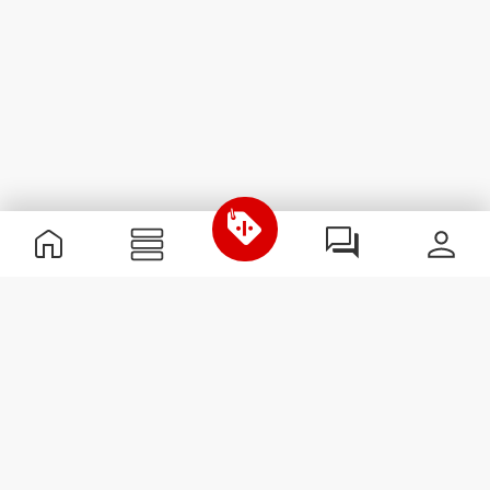
Informations utiles
Rejoignez notre équipe
Devient Partenaire
Termes & Conditions
Service Clients
S'abonner à la Newsletter
Reçois des actualités et des