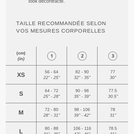
look décontracté.
TAILLE RECOMMANDÉE SELON
VOS MESURES CORPORELLES
(cm)
(in)
56 - 64
82 - 90
77
XS
22" - 25"
32" - 35"
30"
64 - 72
90 - 98
77.5
S
25" - 28"
35" - 39"
30.5"
72 - 80
98 - 106
78
M
28" - 31"
39" - 42"
31"
80 - 88
106 - 116
78.5
L