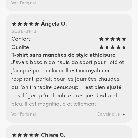
Voir l'original
Ángela O.
2026-01-13
Confort
Qualité
T-shirt sans manches de style athleisure
J'avais besoin de hauts de sport pour l'été et
j'ai opté pour celui-ci. Il est incroyablement
respirant, parfait pour les journées chaudes
où l'on transpire beaucoup. Il est bien ajusté
et si léger qu'on l'oublie presque. J'adore le
bleu. Il est magnifique et tellement
confortable. Je recommande vivement ce
Voir l'original
En voir plus
modèle dans toutes les couleurs disponibles,
il en vaut vraiment la peine.
Chiara G.