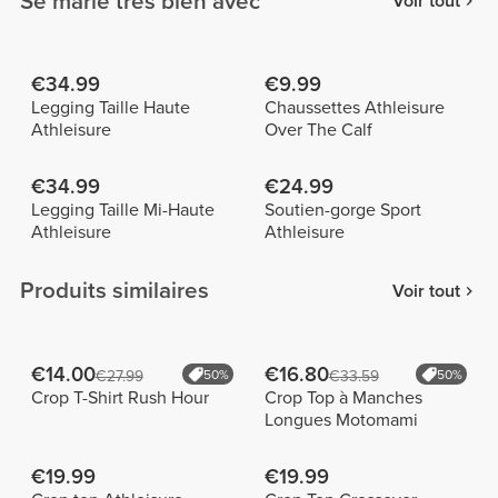
Se marie très bien avec
Voir tout
€34.99
€9.99
Legging Taille Haute
Chaussettes Athleisure
Athleisure
Over The Calf
€34.99
€24.99
Legging Taille Mi-Haute
Soutien-gorge Sport
Athleisure
Athleisure
Produits similaires
Voir tout
€14.00
€16.80
€27.99
50%
€33.59
50%
Crop T-Shirt Rush Hour
Crop Top à Manches
Longues Motomami
€19.99
€19.99