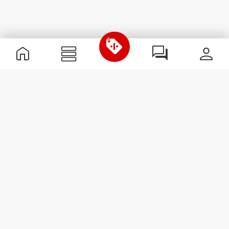
Informations utiles
Rejoignez notre équipe
Devient Partenaire
Termes & Conditions
Service Clients
S'abonner à la Newsletter
Reçois des actualités et des
promotions dans ta boîte
mail.
S'abonner
#ExceedYourself