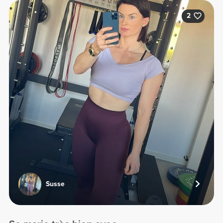
2
Susse