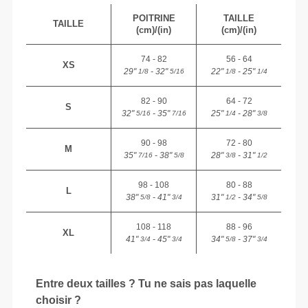
POITRINE
TAILLE
TAILLE
(cm)/(in)
(cm)/(in)
74 - 82
56 - 64
XS
29"
- 32"
22"
- 25"
1/8
5/16
1/8
1/4
82 - 90
64 - 72
S
32"
- 35"
25"
- 28"
5/16
7/16
1/4
3/8
90 - 98
72 - 80
M
35"
- 38"
28"
- 31"
7/16
5/8
3/8
1/2
98 - 108
80 - 88
L
38"
- 41"
31"
- 34"
5/8
3/4
1/2
5/8
108 - 118
88 - 96
XL
41"
- 45"
34"
- 37"
3/4
3/4
5/8
3/4
Entre deux tailles ? Tu ne sais pas laquelle
choisir ?