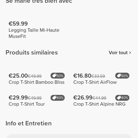
Se marie très bien avec
€59.99
Legging Taille Mi-Haute
MuseFit
Produits similaires
Voir tout
€25.00
€16.80
€49.99
50%
€33.59
50%
Crop T-Shirt Bamboo Bliss
Crop T-Shirt AirFlow
€29.99
€26.99
€49.99
40%
€44.99
40%
Crop T-Shirt Tour
Crop T-Shirt Alpine NRG
Info et Entretien