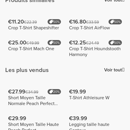
Produits similaires
Voir tout
€11.20
€16.80
€22.39
50%
€33.59
50%
Crop T-Shirt Shapeshifter
Crop T-Shirt AirFlow
€25.00
€12.25
€49.99
50%
€24.49
50%
Crop T-Shirt Mach One
Crop T-Shirt Houndstooth
Harmony
Les plus vendus
Voir tout
€27.99
€19.99
€34.99
20%
Short Moyen Taille
T-Shirt Athleisure W
Normale Peach Perfect
FX
€29.99
€39.99
Short Moyen Taille Haute
Legging taille haute