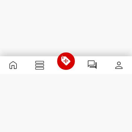
Informations utiles
Rejoignez notre équipe
Devient Partenaire
Termes & Conditions
Service Clients
S'abonner à la Newsletter
Reçois des actualités et des
promotions dans ta boîte