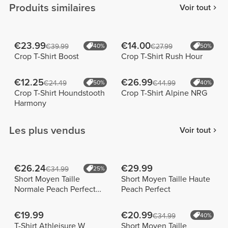
Produits similaires
Voir tout
€23.99
€14.00
€39.99
40%
€27.99
50%
Crop T-Shirt Boost
Crop T-Shirt Rush Hour
€12.25
€26.99
€24.49
50%
€44.99
40%
Crop T-Shirt Houndstooth
Crop T-Shirt Alpine NRG
Harmony
Les plus vendus
Voir tout
€26.24
€29.99
€34.99
25%
Short Moyen Taille
Short Moyen Taille Haute
Normale Peach Perfect
Peach Perfect
FX
€19.99
€20.99
€34.99
40%
T-Shirt Athleisure W
Short Moyen Taille