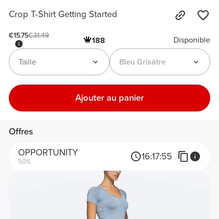
Crop T-Shirt Getting Started
€15.75
€31.49
Disponible
188
Taille
Bleu Grisâtre
Ajouter au panier
Offres
OPPORTUNITY
16:
17:
55
50%