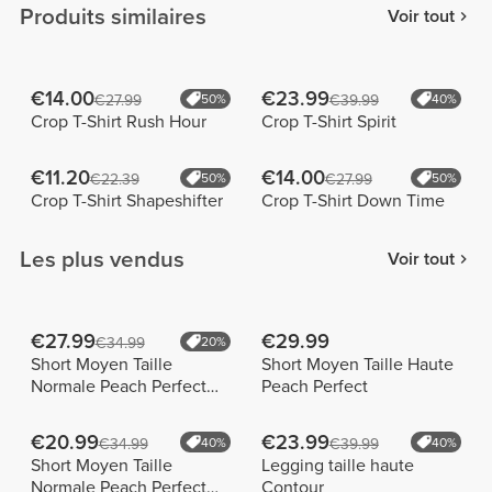
Produits similaires
Voir tout
€14.00
€23.99
€27.99
50%
€39.99
40%
Crop T-Shirt Rush Hour
Crop T-Shirt Spirit
€11.20
€14.00
€22.39
50%
€27.99
50%
Crop T-Shirt Shapeshifter
Crop T-Shirt Down Time
Les plus vendus
Voir tout
€27.99
€29.99
€34.99
20%
Short Moyen Taille
Short Moyen Taille Haute
Normale Peach Perfect
Peach Perfect
FX
€20.99
€23.99
€34.99
40%
€39.99
40%
Short Moyen Taille
Legging taille haute
Normale Peach Perfect
Contour