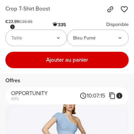
Crop T-Shirt Boost
€23.99
€39.99
Disponible
335
Taille
Bleu Fumé
Ajouter au panier
Offres
OPPORTUNITY
10:
07:
15
40%