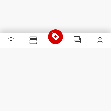
Informations utiles
Rejoignez notre équipe
Devient Partenaire
Termes & Conditions
Service Clients
S'abonner à la Newsletter
Reçois des actualités et des
promotions dans ta boîte
mail.
S'abonner