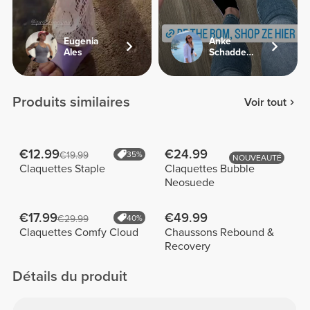
Eugenia
Anke
Ales
Schaddelee
Produits similaires
Voir tout
€12.99
€24.99
€19.99
35%
NOUVEAUTÉ
Claquettes Staple
Claquettes Bubble
Neosuede
€17.99
€49.99
€29.99
40%
Claquettes Comfy Cloud
Chaussons Rebound &
Recovery
Détails du produit