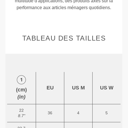
multitude d'applications, des produits axés sur la
performance aux articles ménagers quotidiens.
TABLEAU DES TAILLES
EU
US M
US W
(cm)
(in)
22
36
4
5
8.7"