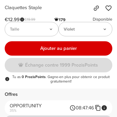
Claquettes Staple
€12.99
Disponible
€19.99
179
Taille
Violet
Ajouter au panier
Échange contre 1999 ProzisPoints
Tu as
0 ProzisPoints
. Gagne-en plus pour obtenir ce produit
gratuitement!
Offres
OPPORTUNITY
08:
47:
46
35%