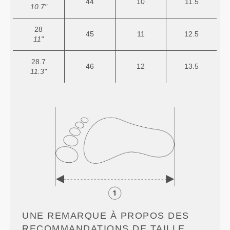
44
10
11.5
10.7"
28
45
11
12.5
11"
28.7
46
12
13.5
11.3"
UNE REMARQUE À PROPOS DES
RECOMMANDATIONS DE TAILLE