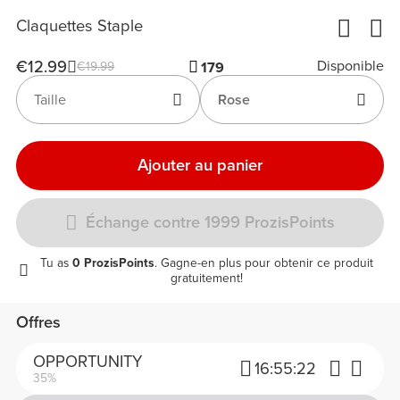
Claquettes Staple
€12.99
Disponible
€19.99
179
Taille
Rose
Ajouter au panier
Échange contre 1999 ProzisPoints
Tu as
0 ProzisPoints
. Gagne-en plus pour obtenir ce produit
gratuitement!
Offres
OPPORTUNITY
16:
55:
22
35%