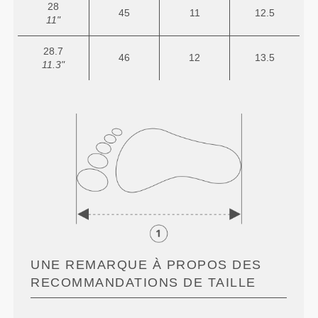
28
45
11
12.5
11"
28.7
46
12
13.5
11.3"
UNE REMARQUE À PROPOS DES
RECOMMANDATIONS DE TAILLE