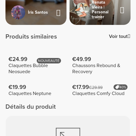
Renata
Vieira |
Personal
Íris Santos
trainer
Produits similaires
Voir tout
€24.99
€49.99
NOUVEAUTÉ
Claquettes Bubble
Chaussons Rebound &
Neosuede
Recovery
€19.99
€17.99
€29.99
40%
Claquettes Neptune
Claquettes Comfy Cloud
Détails du produit