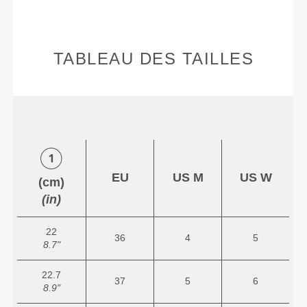
TABLEAU DES TAILLES
EU
US M
US W
(cm)
(in)
22
36
4
5
8.7"
22.7
37
5
6
8.9"