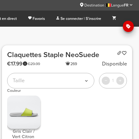
Destination :
Langue
FR
 en direct
Favoris
Se connecter | S'inscrire
Claquettes Staple NeoSuede
€17.99
Disponible
€29.99
269
Taille
1
Couleur
 Gris Clair / 
Vert Citron 