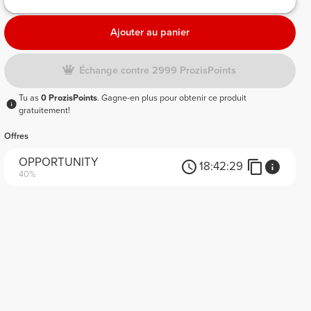
Ajouter au panier
Échange contre 2999 ProzisPoints
Tu as
0 ProzisPoints
. Gagne-en plus pour obtenir ce produit
gratuitement!
Offres
OPPORTUNITY
18:
42:
29
40%