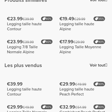
Produits similaires
Voir tout
€23.99
€19.49
€39.99
40%
€29.99
35%
Legging taille haute
Legging taille haute
Contour
Alpine
€23.99
€17.99
€39.99
40%
€29.99
40%
Legging 7/8 Taille
Legging Taille Moyenne
Normale Alpine
Alpine
Les plus vendus
Voir tout
€39.99
€29.99
€49.99
40%
Legging taille haute
Legging taille haute
Contour
Peach Perfect
€29.99
€32.99
€49.99
40%
€54.99
40%