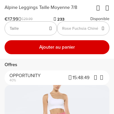
Alpine Leggings Taille Moyenne 7/8
€17.99
Disponible
€29.99
233
Taille
Rose Fuchsia Chiné
Ajouter au panier
Offres
OPPORTUNITY
15:
48:
49
40%