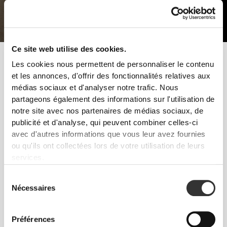
Ce site web utilise des cookies.
Pour développer la masse musculaire, il faut un bon entraînement
Les cookies nous permettent de personnaliser le contenu
de force et une alimentation correcte. Le repos est lui aussi
et les annonces, d'offrir des fonctionnalités relatives aux
essentiel, car sans cela les muscles ne pourront pas se
médias sociaux et d'analyser notre trafic. Nous
développer.
partageons également des informations sur l'utilisation de
notre site avec nos partenaires de médias sociaux, de
Suis ces conseils et commence à progresser dès
publicité et d'analyse, qui peuvent combiner celles-ci
aujourd'hui !
avec d'autres informations que vous leur avez fournies
ENTRAÎNEMENT
ou qu'ils ont collectées lors de votre utilisation de leurs
L'entraînement de force avec peu de répétitions et des poids lourds. Les
services.
exercices naturels avec des mouvements fonctionnels - squats, développés
et soulevés de terre. Évite les sports d'endurance.
Sélection
NUTRITION
Nécessaires
du
Augmente ta consommation de tous les macronutriments, en particulier de
consentement
protéines, au cours de tous les repas que tu prendras.
Préférences
SUPPLÉMENTATION