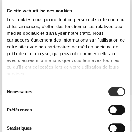
La plupart des problèmes liés au sexe peuvent être réduits en améliorant
Ce site web utilise des cookies.
nos habitudes alimentaires. Un régime alimentaire contenant plus
d'aliments avec de l'oméga-3 (graisses saines) et de la L-arginine, tels que
Les cookies nous permettent de personnaliser le contenu
les fruits à coque et les graines, favorise la circulation sanguine et la
et les annonces, d'offrir des fonctionnalités relatives aux
production d'hormones. Des liens ont également été établis entre les
médias sociaux et d'analyser notre trafic. Nous
régimes faibles en zinc et un faible nombre de spermatozoïdes chez les
hommes. Le zinc est un minéral contenu dans les fruits de mer (surtout les
partageons également des informations sur l'utilisation de
huîtres), le pain et le riz de blé entier, les légumes verts à feuilles, la viande
notre site avec nos partenaires de médias sociaux, de
rouge et la dinde.
publicité et d'analyse, qui peuvent combiner celles-ci
SUPPLÉMENTATION
avec d'autres informations que vous leur avez fournies
Certains compléments ont été mis au point pour favoriser la santé
ou qu'ils ont collectées lors de votre utilisation de leurs
générale, touchant aux aspects tels que les niveaux d'hormones, la
services.
circulation sanguine et la libido. Ces composés peuvent travailler via divers
mécanismes d'action, tout en les transformant en solution efficace lorsqu'il
n'y a pas de problème de santé spécifique.
Sélection
Nécessaires
du
consentement
Performance sexuelle
Ces suppléments soutiennent essentiellement la production de
Préférences
testostérone de façon naturelle.
Par conséquent, ils améliorent la libido, optimisent les gains de masse
musculaire et améliorent la performance sportive, ce qui explique
Statistiques