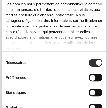
Les cookies nous permettent de personnaliser le contenu
et les annonces, d'offrir des fonctionnalités relatives aux
médias sociaux et d'analyser notre trafic. Nous
partageons également des informations sur l'utilisation de
notre site avec nos partenaires de médias sociaux, de
publicité et d'analyse, qui peuvent combiner celles-ci
€5.94
€5.34
avec d'autres informations que vous leur avez fournies
ou qu'ils ont collectées lors de votre utilisation de leurs
6 x Energy Gel + Caffeine 50
6 x Energy Gel 50 g
g
services.
Sélection
Nécessaires
du
consentement
Préférences
Statistiques
Marketing