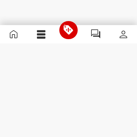
Informations utiles
Rejoignez notre équipe
Devient Partenaire
Termes & Conditions
Service Clients
S'abonner à la Newsletter
Reçois des actualités et des
promotions dans ta boîte
mail.
S'abonner
#ExceedYourself