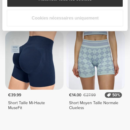
€39.99
€39.99
Short Taille Mi-Haute
Short Taille Mi-Haute
Cookies nécessaires uniquement
MuseFit Front V
MuseFit
€39.99
€14.00
€27.99
50%
Short Taille Mi-Haute
Short Moyen Taille Normale
MuseFit
Clueless