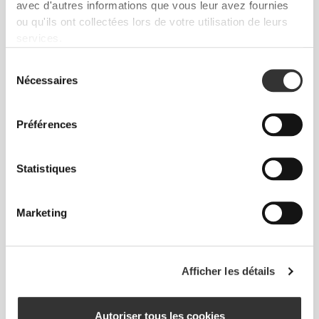
avec d'autres informations que vous leur avez fournies
ou qu'ils ont collectées lors de votre utilisation de leurs
services.
Sélection
Nécessaires
du
consentement
Préférences
Produits Favoris
Voir tout
Statistiques
Marketing
Afficher les détails
Autoriser tous les cookies