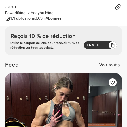
Jana
Powerlifting -> bodybuilding
17
Publications
3,69m
Abonnés
Reçois 10 % de réduction
utilise le coupon de jana pour recevoir 10 % de
FRATTFIT10
réduction sur tous tes achats.
Feed
Voir tout