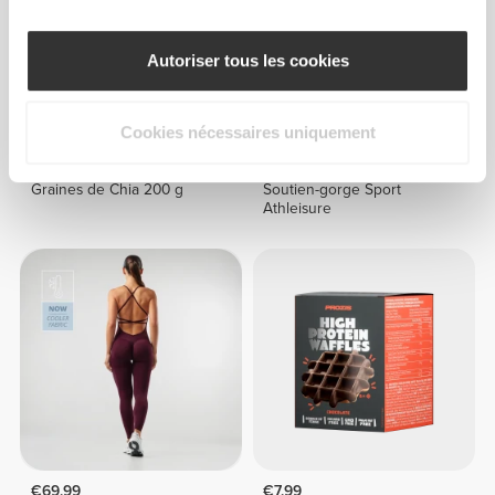
Autoriser tous les cookies
Cookies nécessaires uniquement
€2.99
€3.99
25%
€24.99
Graines de Chia 200 g
Soutien-gorge Sport
Athleisure
€69.99
€7.99