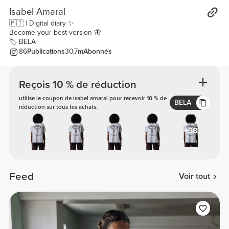
Isabel Amaral
🇵🇹 | Digital diary ✨
Become your best version 🦋
🏷️ BELA
86
Publications
30,7m
Abonnés
Reçois 10 % de réduction
utilise le coupon de isabel amaral pour recevoir 10 % de
BELA
réduction sur tous tes achats.
+38
Feed
Voir tout