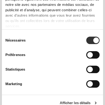
notre site avec nos partenaires de médias sociaux, de
publicité et d'analyse, qui peuvent combiner celles-ci
avec d'autres informations que vous leur avez fournies
ou qu'ils ont collectées lors de votre utilisation de leurs
services.
Sélection
Nécessaires
du
consentement
Préférences
Statistiques
Produits Favoris
Voir tout
Marketing
Afficher les détails