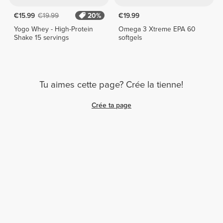
€15.99
€19.99
20%
€19.99
Yogo Whey - High-Protein
Omega 3 Xtreme EPA 60
Shake 15 servings
softgels
Tu aimes cette page? Crée la tienne!
Crée ta page