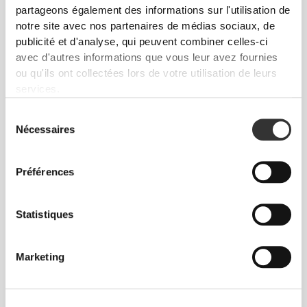
partageons également des informations sur l'utilisation de
notre site avec nos partenaires de médias sociaux, de
publicité et d'analyse, qui peuvent combiner celles-ci
avec d'autres informations que vous leur avez fournies
ou qu'ils ont collectées lors de votre utilisation de leurs
services.
Sélection
3
Nécessaires
du
consentement
Préférences
Statistiques
Marketing
Produits Favoris
Voir tout