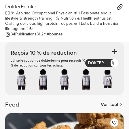
DokterFemke
🏋️‍♂️ 🩺 Aspiring Occupational Physician 🌱 | Passionate about
lifestyle & strength training | 💪 Nutrition & Health enthusiast |
Crafting delicious high-protein recipes 🥗 | Let’s build a healthier
life together! 🌟
34
Publications
31,2m
Abonnés
Reçois 10 % de réduction
utilise le coupon de dokterfemke pour recevoir 10
DOKTERFEMKE
% de réduction sur tous tes achats.
+37
Feed
Voir tout