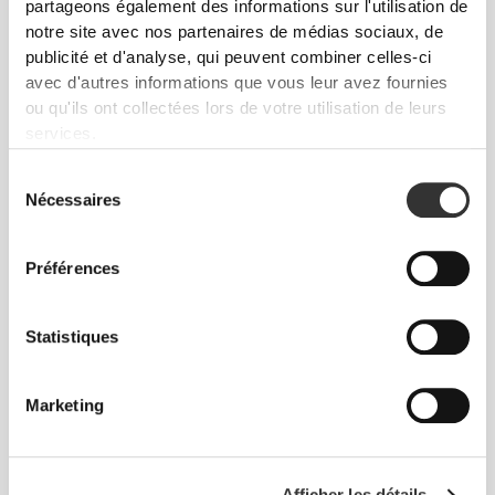
partageons également des informations sur l'utilisation de
notre site avec nos partenaires de médias sociaux, de
publicité et d'analyse, qui peuvent combiner celles-ci
avec d'autres informations que vous leur avez fournies
ou qu'ils ont collectées lors de votre utilisation de leurs
services.
Sélection
Nécessaires
du
consentement
Préférences
Statistiques
Produits Favoris
Voir tout
Marketing
Afficher les détails