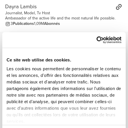
Dayra Lambis
Journalist, Model, Tv Host
Ambassador of the active life and the most natural life possible.
3
Publications
1,09M
Abonnés
Reçois 10 % de réduction
utilise le coupon de dayra lambis pour recevoir 10 %
DAYRA
de réduction sur tous tes achats.
Ce site web utilise des cookies.
Les cookies nous permettent de personnaliser le contenu
Feed
Voir tout
et les annonces, d'offrir des fonctionnalités relatives aux
médias sociaux et d'analyser notre trafic. Nous
1
partageons également des informations sur l'utilisation de
notre site avec nos partenaires de médias sociaux, de
publicité et d'analyse, qui peuvent combiner celles-ci
avec d'autres informations que vous leur avez fournies
ou qu'ils ont collectées lors de votre utilisation de leurs
services.