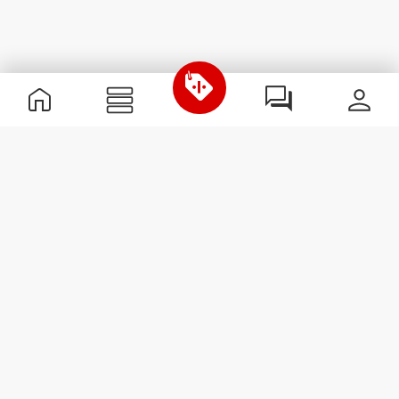
Informations utiles
Rejoignez notre équipe
Devient Partenaire
Termes & Conditions
Service Clients
S'abonner à la Newsletter
Reçois des actualités et des
promotions dans ta boîte
mail.
S'abonner
#ExceedYourself