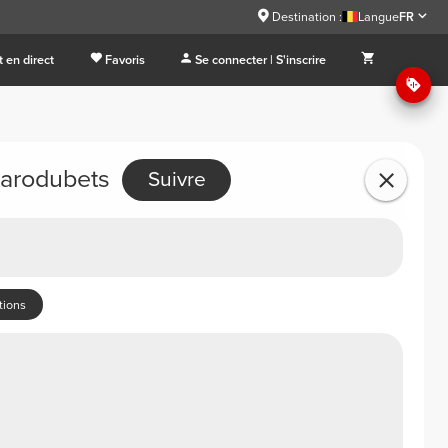
Destination :
Langue
FR
 en direct
Favoris
Se connecter | S'inscrire
tarodubets
Suivre
tions