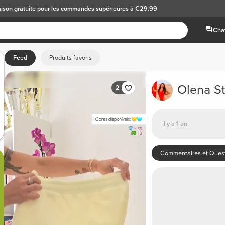
aison gratuite
pour les commandes supérieures à €29.99
Chat
Feed
Produits favoris
Olena S
2
il y a 1 an
Commentaires et Ques