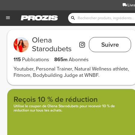
Livr
Olena
Suivre
Starodubets
115
Publications
865m
Abonnés
Youtuber, Personal Trainer, Natural Wellness athlete,
Fitmom, Bodybuilding Judge at WNBF.
Reçois 10 % de réduction
Utilise le coupon de Olena Starodubets pour recevoir 10 % de
réduction sur tous tes achats.