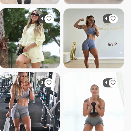
4
4
3
4