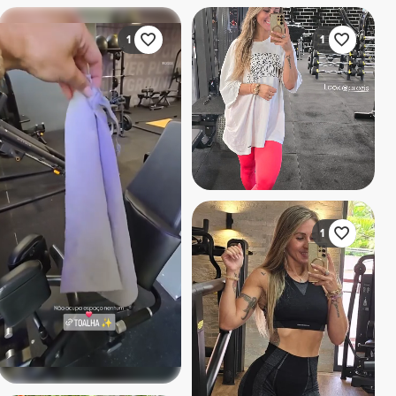
1
1
1