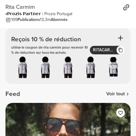
Rita Carmim
▪️𝗣𝗿𝗼𝘇𝗶𝘀 𝗣𝗮𝗿𝘁𝗻𝗲𝗿 | Prozis Portugal
109
Publications
13,3m
Abonnés
Reçois 10 % de réduction
utilise le coupon de rita carmim pour recevoir 10
RITACARMIM
% de réduction sur tous tes achats.
+38
Feed
Voir tout