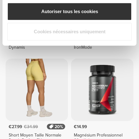
Autoriser tous les cookies
Cookies nécessaires uniquement
€29.99
€64.99
Soutien-gorge Sport
Sweat à Capuche Court
Dynamis
IronMode
€27.99
€34.99
20%
€14.99
Short Moyen Taille Normale
Magnésium Professionnel