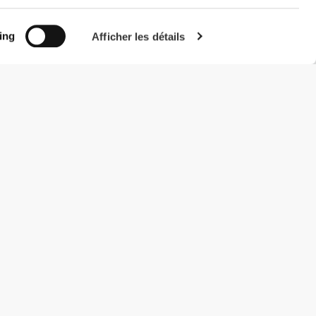
ing
Afficher les détails
#ExceedYourself
Modes de paiement