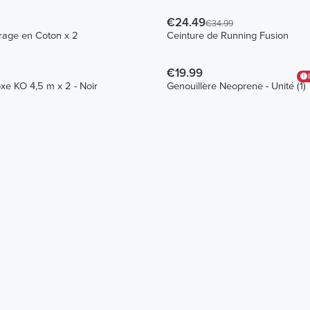
€24.49
€34.99
Sangles de Tirage en Coton x 2
Ceinture de Running Fusion
€19.99
e KO 4,5 m x 2 - Noir
Genouillère Neoprene - Unité (1)