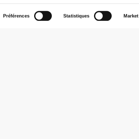
Préférences
Statistiques
Market
S'abonner à la Newsletter
Reçois des actualités et des promotions dans ta boîte mail.
S'abonner