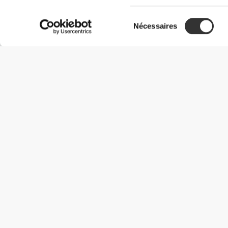
Sélection
Nécessaires
du
consentement
Informations utiles
Rejoignez notre équipe
Devient Partenaire
Termes & Conditions
Service Clients
Options de livraison