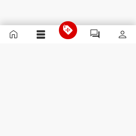
Informations utiles
Rejoignez notre équipe
Devient Partenaire
Termes & Conditions
Service Clients
S'abonner à la Newsletter
Reçois des actualités et des
promotions dans ta boîte
mail.
S'abonner
#ExceedYourself