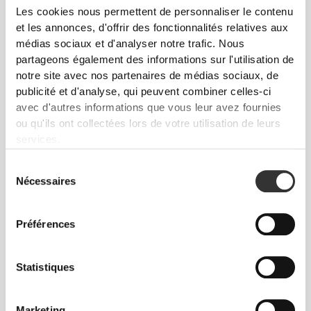
Les cookies nous permettent de personnaliser le contenu
et les annonces, d'offrir des fonctionnalités relatives aux
médias sociaux et d'analyser notre trafic. Nous
partageons également des informations sur l'utilisation de
notre site avec nos partenaires de médias sociaux, de
publicité et d'analyse, qui peuvent combiner celles-ci
€12.99
avec d'autres informations que vous leur avez fournies
ou qu'ils ont collectées lors de votre utilisation de leurs
Aztlán Odyssey - Gel Douche
Exfoliant 250 mL
services.
Sélection
Nécessaires
du
consentement
Préférences
Statistiques
Marketing