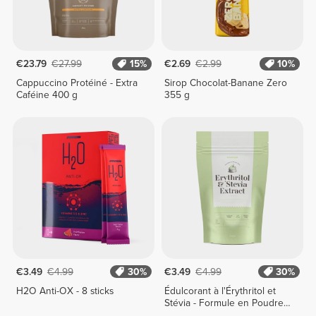
€23.79
€27.99
15%
€2.69
€2.99
10%
Cappuccino Protéiné - Extra
Sirop Chocolat-Banane Zero
Caféine 400 g
355 g
€3.49
€4.99
30%
€3.49
€4.99
30%
H2O Anti-OX - 8 sticks
Édulcorant à l'Érythritol et
Stévia - Formule en Poudre -
200 g