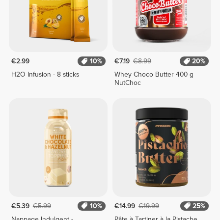
€2.99
10%
€7.19
€8.99
20%
H2O Infusion - 8 sticks
Whey Choco Butter 400 g
NutChoc
€5.39
€5.99
10%
€14.99
€19.99
25%
Nappage Indulgent -
Pâte à Tartiner à la Pistache