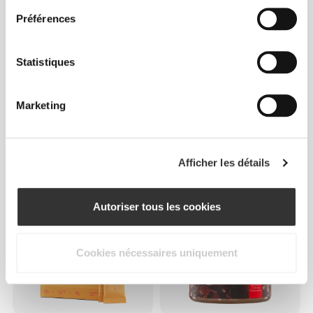
Préférences
Statistiques
Marketing
€10.39
€12.99
20%
€4.79
€5.99
20%
Oatmeal + Whey - Avoine et
Protein Muesli 400 g
whey 400 g
Chocolat
Afficher les détails
Autoriser tous les cookies
Cookies nécessaires uniquement