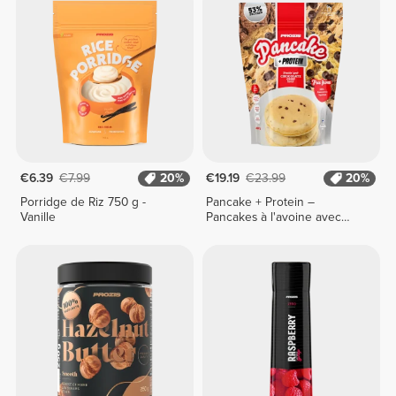
€6.39
€7.99
20%
€19.19
€23.99
20%
Porridge de Riz 750 g -
Pancake + Protein –
Vanille
Pancakes à l'avoine avec
protéines 900 g