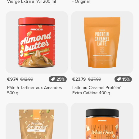
Vierge Extra à l'Ail 200 ml
- Original
€9.74
€12.99
25%
€23.79
€27.99
15%
Pâte à Tartiner aux Amandes
Latte au Caramel Protéiné -
500 g
Extra Caféine 400 g