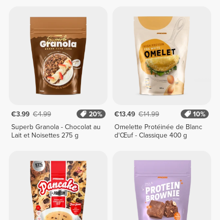
€3.99
€4.99
20%
€13.49
€14.99
10%
Superb Granola - Chocolat au
Omelette Protéinée de Blanc
Lait et Noisettes 275 g
d'Œuf - Classique 400 g