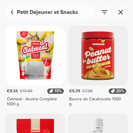
Petit Déjeuner et Snacks
€9.34
€10.99
15%
€6.39
€7.99
20%
Oatmeal - Avoine Complète
Beurre de Cacahouète 1000
1000 g
g