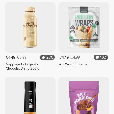
€4.49
€5.99
25%
€4.49
€4.99
10%
Nappage Indulgent -
4 x Wrap Protéiné
Chocolat Blanc 250 g