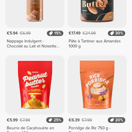
€5.94
€6.99
15%
€17.49
€24.99
30%
Nappage Indulgent -
Pâte à Tartiner aux Amandes
Chocolat au Lait et Noisette
1000 g
250 g
€5.99
€7.99
25%
€6.39
€7.99
20%
Beurre de Cacahouète en
Porridge de Riz 750 g -