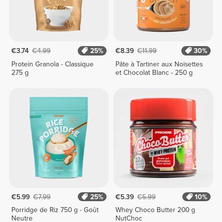
€3.74
€4.99
25%
€8.39
€11.99
30%
Protein Granola - Classique
Pâte à Tartiner aux Noisettes
275 g
et Chocolat Blanc - 250 g
€5.99
€7.99
25%
€5.39
€5.99
10%
Porridge de Riz 750 g - Goût
Whey Choco Butter 200 g
Neutre
NutChoc