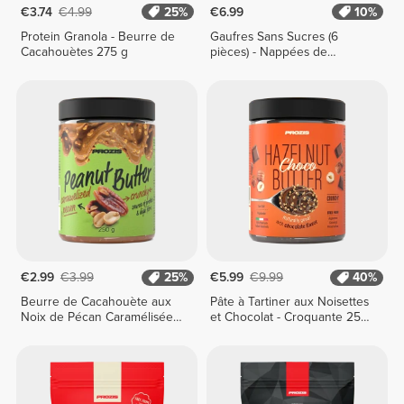
€3.74
€4.99
25%
€6.99
10%
Protein Granola - Beurre de
Gaufres Sans Sucres (6
Cacahouètes 275 g
pièces) - Nappées de
Chocolat
€2.99
€3.99
25%
€5.99
€9.99
40%
Beurre de Cacahouète aux
Pâte à Tartiner aux Noisettes
Noix de Pécan Caramélisées
et Chocolat - Croquante 250
250 g
g