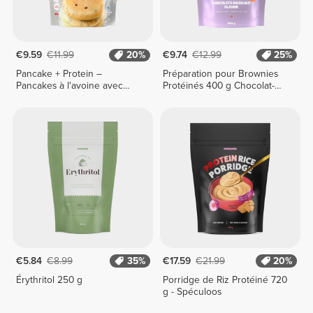
€9.59
€11.99
20%
€9.74
€12.99
25%
Pancake + Protein –
Préparation pour Brownies
Pancakes à l'avoine avec
Protéinés 400 g Chocolat-
protéines 400 g
Noisettes
€5.84
€8.99
35%
€17.59
€21.99
20%
Érythritol 250 g
Porridge de Riz Protéiné 720
g - Spéculoos