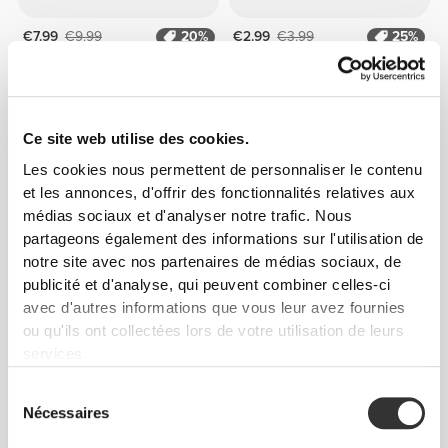
€7.99
€9.99
20%
€2.99
€3.99
25%
Mini Protein Cocoa Puffies
Graines de Chia 200 g
250 g
Ce site web utilise des cookies.
Les cookies nous permettent de personnaliser le contenu
et les annonces, d'offrir des fonctionnalités relatives aux
médias sociaux et d'analyser notre trafic. Nous
partageons également des informations sur l'utilisation de
notre site avec nos partenaires de médias sociaux, de
publicité et d'analyse, qui peuvent combiner celles-ci
avec d'autres informations que vous leur avez fournies
ou qu'ils ont collectées lors de votre utilisation de leurs
€3.74
€4.99
25%
€3.14
€3.49
10%
services.
Protein Granola - Fruits des
Sirop Chocolat-Noix de Coco
Bois 250 g
Zero 355 g
Sélection
Nécessaires
du
consentement