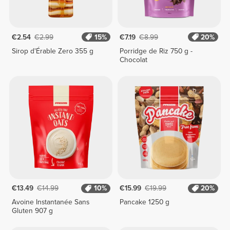
€2.54
€2.99
15%
€7.19
€8.99
20%
Sirop d'Érable Zero 355 g
Porridge de Riz 750 g -
Chocolat
€13.49
€14.99
10%
€15.99
€19.99
20%
Avoine Instantanée Sans
Pancake 1250 g
Gluten 907 g