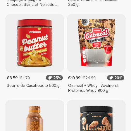
Chocolat Blanc et Noisette
250 g
250 g
€3.59
€4.79
25%
€19.99
€24.99
20%
Beurre de Cacahouète 500 g
Oatmeal + Whey - Avoine et
Protéines Whey 900 g