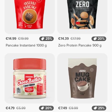
€14.99
€19.99
25%
€14.39
€17.99
20%
Pancake Instantané 1000 g
Zero Protein Pancake 900 g
€4.79
€5.99
20%
€7.49
€9.99
25%