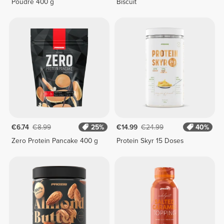
Poudre 400 g
Biscuit
€6.74
€8.99
25%
€14.99
€24.99
40%
Zero Protein Pancake 400 g
Protein Skyr 15 Doses