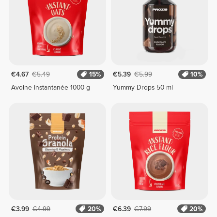
€4.67
€5.49
15%
€5.39
€5.99
10%
Avoine Instantanée 1000 g
Yummy Drops 50 ml
€3.99
€4.99
20%
€6.39
€7.99
20%