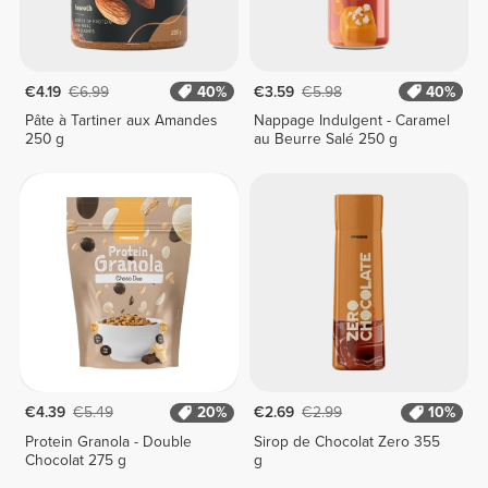
€4.19
€6.99
40%
€3.59
€5.98
40%
Pâte à Tartiner aux Amandes
Nappage Indulgent - Caramel
250 g
au Beurre Salé 250 g
€4.39
€5.49
20%
€2.69
€2.99
10%
Protein Granola - Double
Sirop de Chocolat Zero 355
Chocolat 275 g
g