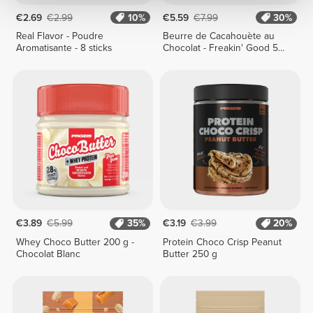
€2.69
€2.99
10%
€5.59
€7.99
30%
Real Flavor - Poudre
Beurre de Cacahouète au
Aromatisante - 8 sticks
Chocolat - Freakin' Good 500
g
€3.89
€5.99
35%
€3.19
€3.99
20%
Whey Choco Butter 200 g -
Protein Choco Crisp Peanut
Chocolat Blanc
Butter 250 g