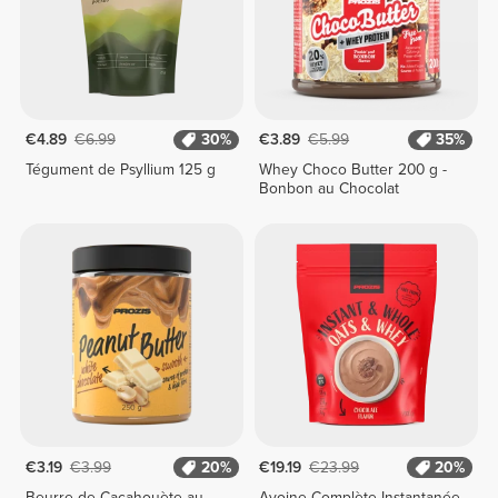
€4.89
€6.99
30%
€3.89
€5.99
35%
Tégument de Psyllium 125 g
Whey Choco Butter 200 g -
Bonbon au Chocolat
€3.19
€3.99
20%
€19.19
€23.99
20%
Beurre de Cacahouète au
Avoine Complète Instantanée