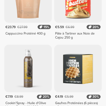
€23.79
€27.99
15%
€5.59
€6.99
20%
Cappuccino Protéiné 400 g
Pâte à Tartiner aux Noix de
Cajou 250 g
€7.19
€8.99
20%
€4.19
€5.99
30%
Cookin'Spray - Huile d'Olive
Gaufres Protéinées (6 pièces)