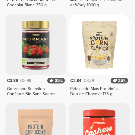
Chocolat Blanc 250 g
et Whey 1000 g
€3.89
€5.99
35%
€2.84
€3.79
25%
Gourmand Selection -
Pétales de Maïs Protéinés -
Confiture Bio Sans Sucres
Duo de Chocolat 175 g
Ajoutés 240 g