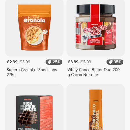
€2.99
€3.99
25%
€3.89
€5.99
35%
Superb Granola - Speculoos
Whey Choco Butter Duo 200
275g
g Cacao-Noisette