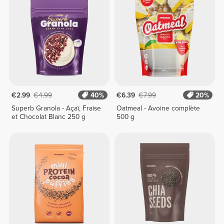
€2.99
€4.99
40%
€6.39
€7.99
20%
Superb Granola - Açaï, Fraise
Oatmeal - Avoine complète
et Chocolat Blanc 250 g
500 g