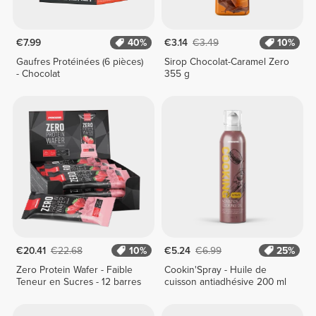
€7.99
40%
€3.14
€3.49
10%
Gaufres Protéinées (6 pièces)
Sirop Chocolat-Caramel Zero
- Chocolat
355 g
€20.41
€22.68
10%
€5.24
€6.99
25%
Zero Protein Wafer - Faible
Cookin'Spray - Huile de
Teneur en Sucres - 12 barres
cuisson antiadhésive 200 ml