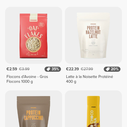
€2.59
€3.99
35%
€22.39
€27.99
20%
Flocons d'Avoine - Gros
Latte à la Noisette Protéiné
Flocons 1000 g
400 g