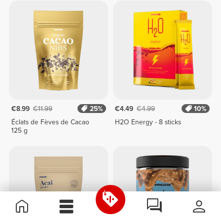
€8.99
€11.99
25%
€4.49
€4.99
10%
Éclats de Fèves de Cacao
H2O Energy - 8 sticks
125 g