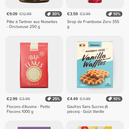
€9.09
€12.99
30%
€3.59
€3.99
10%
Pâte à Tartiner aux Noisettes
Sirop de Framboise Zero 355
- Onctueuse 250 g
g
€2.99
€3.99
25%
€4.49
€4.99
10%
Flocons d'Avoine - Petits
Gaufres Sans Sucres (6
Flocons 1000 g
pièces) - Goût Vanille