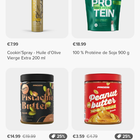
€7.99
€18.99
Cookin'Spray - Huile d'Olive
100 % Protéine de Soja 900 g
Vierge Extra 200 ml
€14.99
€19.99
25%
€3.59
€4.79
25%