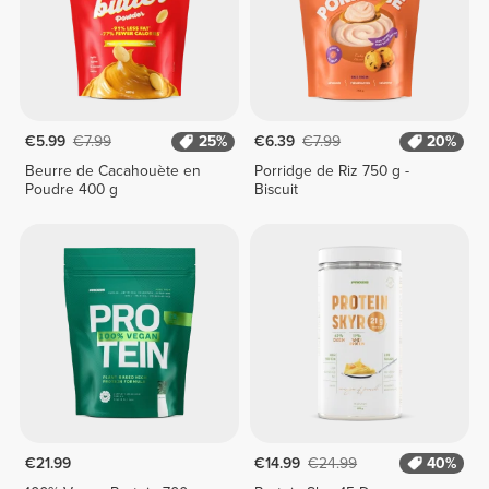
€5.99
€7.99
25%
€6.39
€7.99
20%
Beurre de Cacahouète en
Porridge de Riz 750 g -
Poudre 400 g
Biscuit
€21.99
€14.99
€24.99
40%