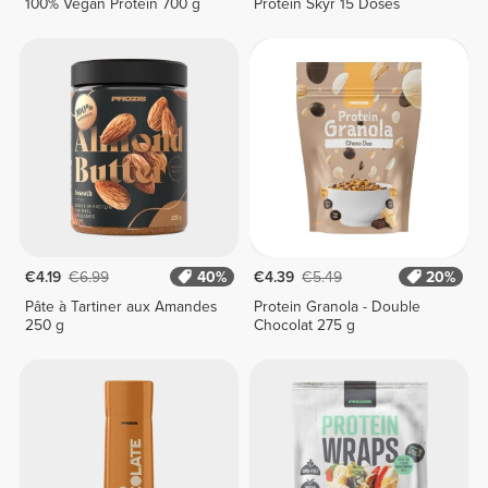
100% Vegan Protein 700 g
Protein Skyr 15 Doses
€4.19
€6.99
40%
€4.39
€5.49
20%
Pâte à Tartiner aux Amandes
Protein Granola - Double
250 g
Chocolat 275 g