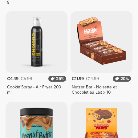
g
€4.49
€5.99
25%
€11.99
€14.99
20%
Cookin'Spray - Air Fryer 200
Nutzer Bar - Noisette et
ml
Chocolat au Lait x 10