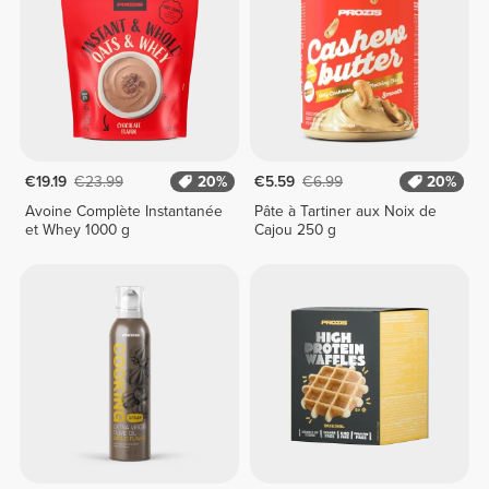
€19.19
€23.99
20%
€5.59
€6.99
20%
Avoine Complète Instantanée
Pâte à Tartiner aux Noix de
et Whey 1000 g
Cajou 250 g