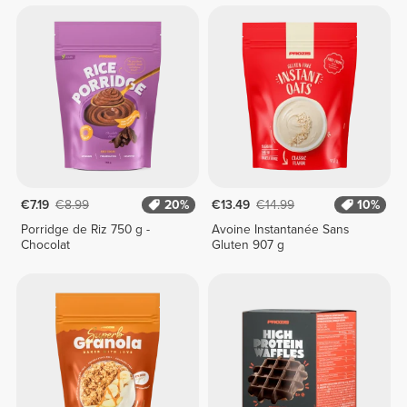
€7.19
€8.99
20%
€13.49
€14.99
10%
Porridge de Riz 750 g -
Avoine Instantanée Sans
Chocolat
Gluten 907 g