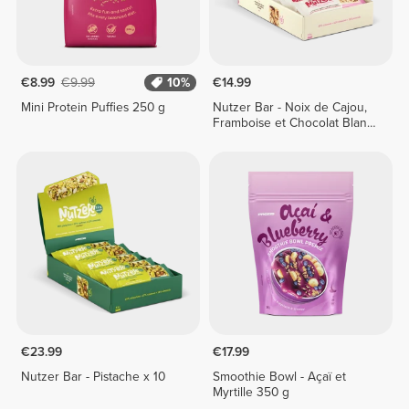
€8.99
€9.99
10%
€14.99
Mini Protein Puffies 250 g
Nutzer Bar - Noix de Cajou,
Framboise et Chocolat Blanc
x 10
€23.99
€17.99
Nutzer Bar - Pistache x 10
Smoothie Bowl - Açaï et
Myrtille 350 g