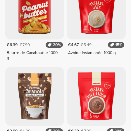
€6.39
€7.99
20%
€4.67
€5.49
15%
Beurre de Cacahouète 1000
Avoine Instantanée 1000 g
g