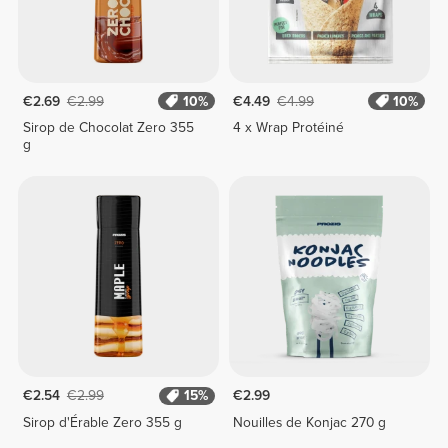
€2.69
€2.99
10%
€4.49
€4.99
10%
Sirop de Chocolat Zero 355
4 x Wrap Protéiné
g
€2.54
€2.99
15%
€2.99
Sirop d'Érable Zero 355 g
Nouilles de Konjac 270 g