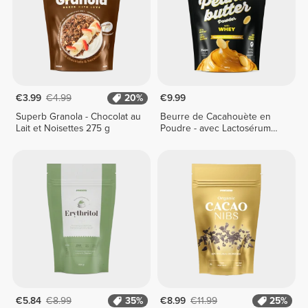
€3.99
€4.99
20%
€9.99
Superb Granola - Chocolat au
Beurre de Cacahouète en
Lait et Noisettes 275 g
Poudre - avec Lactosérum
400 g
€5.84
€8.99
35%
€8.99
€11.99
25%