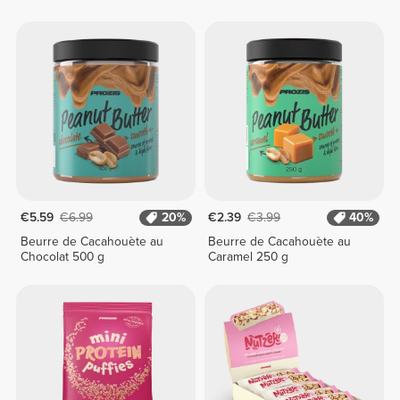
€5.59
€6.99
20%
€2.39
€3.99
40%
Beurre de Cacahouète au
Beurre de Cacahouète au
Chocolat 500 g
Caramel 250 g