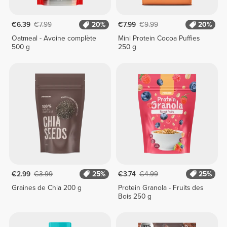
€6.39
€7.99
20%
€7.99
€9.99
20%
Oatmeal - Avoine complète
Mini Protein Cocoa Puffies
500 g
250 g
€2.99
€3.99
25%
€3.74
€4.99
25%
Graines de Chia 200 g
Protein Granola - Fruits des
Bois 250 g