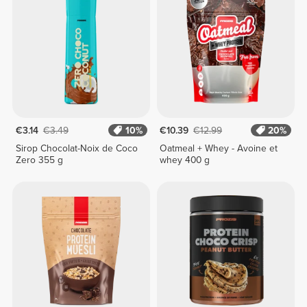
€3.14
€3.49
10%
€10.39
€12.99
20%
Sirop Chocolat-Noix de Coco
Oatmeal + Whey - Avoine et
Zero 355 g
whey 400 g