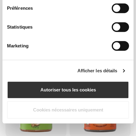
Préférences
Statistiques
Marketing
€3.74
€4.99
25%
€6.99
10%
Protein Granola - Beurre de
Gaufres Sans Sucres (6
Cacahouètes 275 g
pièces) - Nappées de
Afficher les détails
Chocolat
Autoriser tous les cookies
Cookies nécessaires uniquement