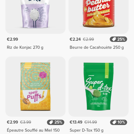
€2.99
€2.24
€2.99
25%
Riz de Konjac 270 g
Beurre de Cacahouète 250 g
€2.99
€3.99
25%
€13.49
€14.99
10%
Épeautre Soufflé au Miel 150
Super D-Tox 150 g