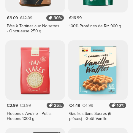
€9.09
€12.99
30%
€16.99
Pâte à Tartiner aux Noisettes
100% Protéines de Riz 900 g
- Onctueuse 250 g
€2.99
€3.99
25%
€4.49
€4.99
10%
Flocons d'Avoine - Petits
Gaufres Sans Sucres (6
Flocons 1000 g
pièces) - Goût Vanille