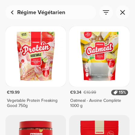
Régime Végétarien
€19.99
€9.34
€10.99
15%
Vegetable Protein Freaking
Oatmeal - Avoine Complète
Good 750g
1000 g