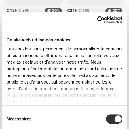
€4.79
€5.99
20%
€3.19
€3.99
20%
Protein Muesli 400 g
Protein Choco Crisp Peanut
Chocolat
Butter 250 g
Ce site web utilise des cookies.
Les cookies nous permettent de personnaliser le contenu
et les annonces, d'offrir des fonctionnalités relatives aux
médias sociaux et d'analyser notre trafic. Nous
partageons également des informations sur l'utilisation de
notre site avec nos partenaires de médias sociaux, de
publicité et d'analyse, qui peuvent combiner celles-ci
avec d'autres informations que vous leur avez fournies
ou qu'ils ont collectées lors de votre utilisation de leurs
€3.74
€4.99
25%
€6.49
€9.99
35%
services.
Protein Granola - Caramel
Matcha 100 g
275 g
Sélection
Nécessaires
du
consentement