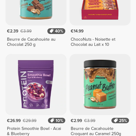
€2.39
€3.99
40%
€14.99
Beurre de Cacahouète au
ChocoNuts - Noisette et
Chocolat 250 g
Chocolat au Lait x 10
€26.99
€29.99
10%
€2.99
€3.99
25%
Protein Smoothie Bowl - Acai
Beurre de Cacahouète
& Blueberry
Croquant au Caramel 250g