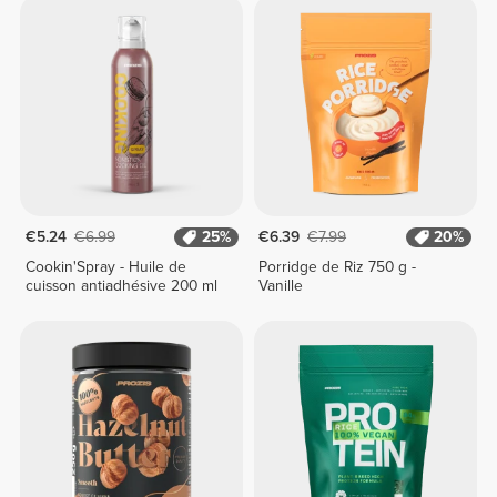
€5.24
€6.99
25%
€6.39
€7.99
20%
Cookin'Spray - Huile de
Porridge de Riz 750 g -
cuisson antiadhésive 200 ml
Vanille