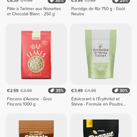
€8.39
€11.99
30%
€5.99
€7.99
25%
Pâte à Tartiner aux Noisettes
Porridge de Riz 750 g - Goût
et Chocolat Blanc - 250 g
Neutre
€2.59
€3.99
35%
€3.49
€4.99
30%
Flocons d'Avoine - Gros
Édulcorant à l'Érythritol et
Flocons 1000 g
Stévia - Formule en Poudre -
200 g