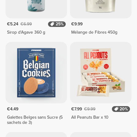
€5.24
€6.99
25%
€9.99
Sirop d'Agave 360 g
Mélange de Fibres 450g
€4.49
€7.99
€9.99
20%
Galettes Belges sans Sucre (5
All Peanuts Bar x 10
sachets de 3)