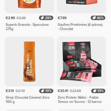
€2.99
€3.99
25%
€7.99
40%
Superb Granola - Speculoos
Gaufres Protéinées (6 pièces)
275g
- Chocolat
€3.14
€3.49
10%
€20.41
€22.68
10%
Sirop Chocolat-Caramel Zero
Zero Protein Wafer - Faible
355 g
Teneur en Sucres - 12 barres