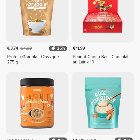
€3.74
€4.99
25%
€11.99
Protein Granola - Classique
Peanut Choco Bar - Chocolat
275 g
au Lait x 10