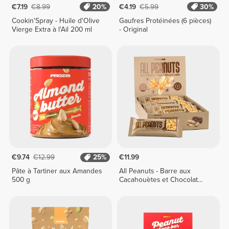
€7.19
€8.99
20%
€4.19
€5.99
30%
Cookin'Spray - Huile d'Olive
Gaufres Protéinées (6 pièces)
Vierge Extra à l'Ail 200 ml
- Original
€9.74
€12.99
25%
€11.99
Pâte à Tartiner aux Amandes
All Peanuts - Barre aux
500 g
Cacahouètes et Chocolat
Noir x 10