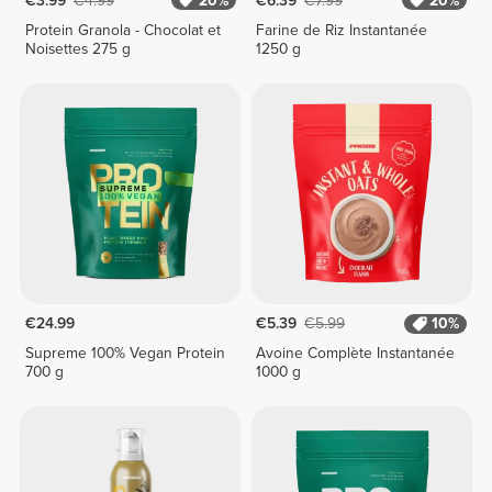
€3.99
€4.99
20%
€6.39
€7.99
20%
Protein Granola - Chocolat et
Farine de Riz Instantanée
Noisettes 275 g
1250 g
€24.99
€5.39
€5.99
10%
Supreme 100% Vegan Protein
Avoine Complète Instantanée
700 g
1000 g