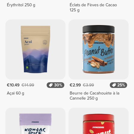
Érythritol 250 g
Éclats de Fèves de Cacao
125 g
€10.49
€14.99
30%
€2.99
€3.99
25%
Açaï 60 g
Beurre de Cacahouète à la
Cannelle 250 g