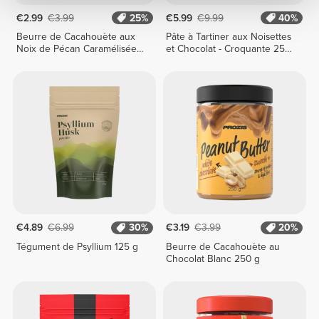
€2.99
€3.99
25%
€5.99
€9.99
40%
Beurre de Cacahouète aux
Pâte à Tartiner aux Noisettes
Noix de Pécan Caramélisées
et Chocolat - Croquante 250
250 g
g
€4.89
€6.99
30%
€3.19
€3.99
20%
Tégument de Psyllium 125 g
Beurre de Cacahouète au
Chocolat Blanc 250 g